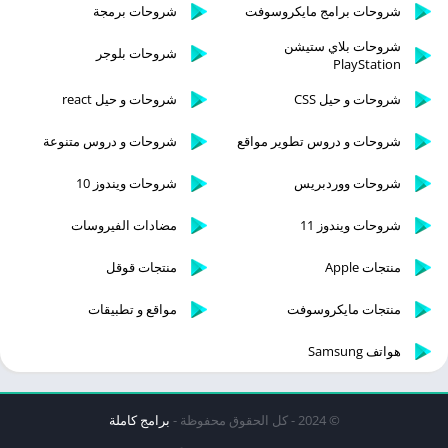
شروحات برامج مايكروسوفت
شروحات برمجة
شروحات بلاي ستيشن
شروحات بلوجر
PlayStation
شروحات و حيل CSS
شروحات و حيل react
شروحات و دروس تطوير مواقع
شروحات و دروس متنوعة
شروحات ووردبريس
شروحات ويندوز 10
شروحات ويندوز 11
مضادات الفيروسات
منتجات Apple
منتجات قوقل
منتجات مايكروسوفت
مواقع و تطبيقات
هواتف Samsung
© 2024 - كل الحقوق محفوظة -
برامج كاملة