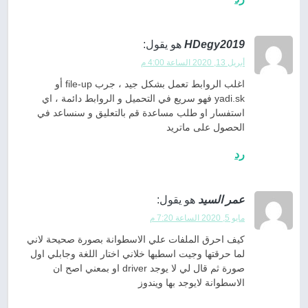
HDegy2019
هو يقول:
أبريل 13, 2020 الساعة 4:00 م
اغلب الروابط تعمل بشكل جيد ، جرب file-up أو
yadi.sk فهو سريع في التحميل و الروابط دائمة ، اي
استفسار او طلب مساعدة قم بالتعليق و سنساعد في
الحصول على ماتريد
رد
عمر السيد
هو يقول:
مايو 5, 2020 الساعة 7:20 م
كيف احرق الملفات علي الاسطوانة بصورة صحيحة لاني
لما حرقتها وجيت اسطبها خلاني اختار اللغة وجابلي اول
صورة ثم قال لي لا يوجد driver او بمعني اصح ان
الاسطوانة لايوجد بها ويندوز