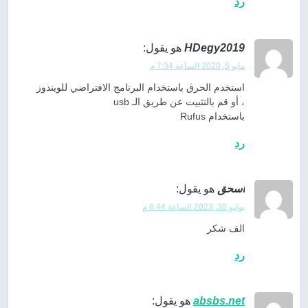
رد
HDegy2019
هو يقول:
مايو 5, 2020 الساعة 7:34 م
استخدم الحرق باستخدام البرنامج الافتراضي للويندوز
، أو قم بالتثبيت عن طريق الـ usb
باستخدام Rufus
رد
اسحق
هو يقول:
يوليو 30, 2023 الساعة 6:44 م
الف شكر
رد
absbs.net
هو يقول: