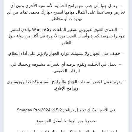
– يعمل جنبا إلى جنب مع برامج الحماية الأساسية الأخرى بدون أي
تعارض ويساعدها على اكتمال مهامها ليصبح جهازك محمی تماما من أي
تهديدات أو مخاطر.
– التصدي القوى لفيروس تشفير الملفات WannaCry والذي انتشر
مؤخرا بطريقة كبيرة وأصاب العديد من الأجهزة في أكثر من دولة حول
العالم.
– خفيف على الجهاز ولا يستهلك موارد الجهاز ولايؤثر على أداء النظام.
– يعمل في الخلفية ويقوم برصد أي تغييرات مشبوهة ويحميك في
الوقات الحقيقي.
– يقوم بعمل فحص الملفات الجهاز والبرامج المتبته وكذلك الريجیستری
وبرامج الإقلاع.
في الأخير يمكنك تحميل برنامج Smadav Pro 2024 v15.2
حصريا من الروابط أسفل الموضوع
اضغط على رقم الإصدارة لكي تظهر لك قائمة روابط التحميل