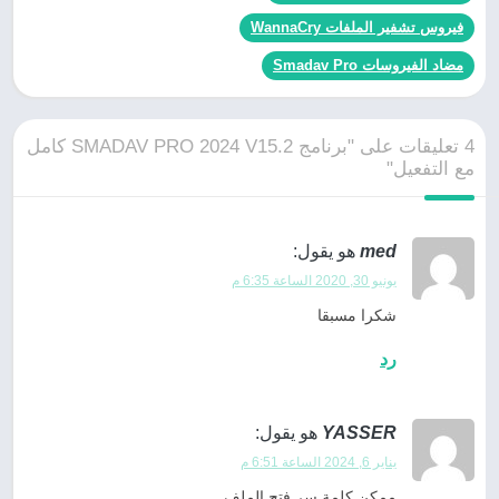
فيروس تشفير الملفات WannaCry
مضاد الفيروسات Smadav Pro
4 تعليقات على "برنامج SMADAV PRO 2024 V15.2 كامل
مع التفعيل"
med
هو يقول:
يونيو 30, 2020 الساعة 6:35 م
شكرا مسبقا
رد
YASSER
هو يقول:
يناير 6, 2024 الساعة 6:51 م
ممكن كلمة سر فتح الملف