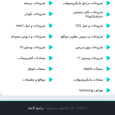
شروحات برامج مايكروسوفت
شروحات برمجة
شروحات بلاي ستيشن
شروحات بلوجر
PlayStation
شروحات و حيل CSS
شروحات و حيل react
شروحات و دروس تطوير مواقع
شروحات و دروس متنوعة
شروحات ووردبريس
شروحات ويندوز 10
شروحات ويندوز 11
مضادات الفيروسات
منتجات Apple
منتجات قوقل
منتجات مايكروسوفت
مواقع و تطبيقات
هواتف Samsung
© 2024 - كل الحقوق محفوظة -
برامج كاملة