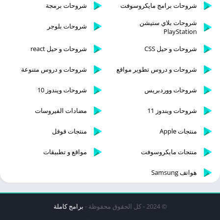
شروحات برامج مايكروسوفت
شروحات برمجة
شروحات بلاي ستيشن
شروحات بلوجر
PlayStation
شروحات و حيل CSS
شروحات و حيل react
شروحات و دروس تطوير مواقع
شروحات و دروس متنوعة
شروحات ووردبريس
شروحات ويندوز 10
شروحات ويندوز 11
مضادات الفيروسات
منتجات Apple
منتجات قوقل
منتجات مايكروسوفت
مواقع و تطبيقات
هواتف Samsung
© 2024 - كل الحقوق محفوظة -
برامج كاملة