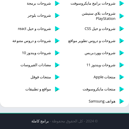
شروحات برامج مايكروسوفت
شروحات برمجة
شروحات بلاي ستيشن
شروحات بلوجر
PlayStation
شروحات و حيل CSS
شروحات و حيل react
شروحات و دروس تطوير مواقع
شروحات و دروس متنوعة
شروحات ووردبريس
شروحات ويندوز 10
شروحات ويندوز 11
مضادات الفيروسات
منتجات Apple
منتجات قوقل
منتجات مايكروسوفت
مواقع و تطبيقات
هواتف Samsung
© 2024 - كل الحقوق محفوظة -
برامج كاملة