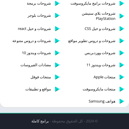
شروحات برامج مايكروسوفت
شروحات برمجة
شروحات بلاي ستيشن
شروحات بلوجر
PlayStation
شروحات و حيل CSS
شروحات و حيل react
شروحات و دروس تطوير مواقع
شروحات و دروس متنوعة
شروحات ووردبريس
شروحات ويندوز 10
شروحات ويندوز 11
مضادات الفيروسات
منتجات Apple
منتجات قوقل
منتجات مايكروسوفت
مواقع و تطبيقات
هواتف Samsung
© 2024 - كل الحقوق محفوظة -
برامج كاملة