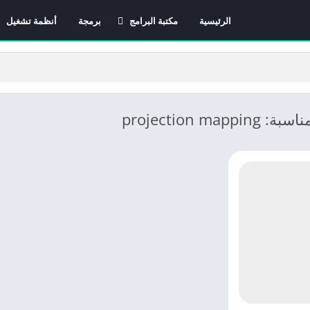
الرئيسية
مكتبة البرامج
برمجة
أنظمة تشغيل
برامج الانترنت
برامج التصميم و المونتاج
برامج الصيانة
برامج الوسائط المتعددة
projection map
برامج تصفح الإنترنت
برامج مكتبية
برامج هواتف
مضادات الفيروسات