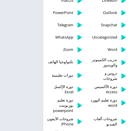
macOS
LinkedIn
PowerPoint
Outlook
Telegram
Snapchat
WhatsApp
Uncategorized
Zoom
Word
تدريب الكمبيوتر
تكنولوجيا الهاتف
والويندوز
دروس و
دورات تعليمية
شروحات
دورة الأكسيس
دورة الإكسل
Excel
Access
دورة تعليم الوورد
دورة تعليم
word
بوربوينت
powerpoint
شروحات ألعاب
شروحات الآيفون
الفيديو
iPhone