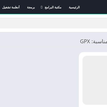
الرئيسية
مكتبة البرامج
برمجة
أنظمة تشغيل
برامج الانترنت
برامج التصميم و المونتاج
برامج الصيانة
برامج الوسائط المتعددة
سبة: GPX
برامج تصفح الإنترنت
برامج مكتبية
برامج هواتف
مضادات الفيروسات