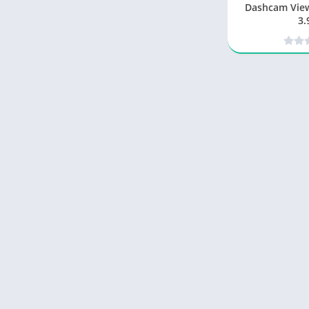
Dashcam Viewer P
3.