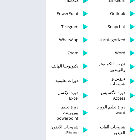
macOS
LinkedIn
PowerPoint
Outlook
Telegram
Snapchat
WhatsApp
Uncategorized
Zoom
Word
تدريب الكمبيوتر
تكنولوجيا الهاتف
والويندوز
دروس و
دورات تعليمية
شروحات
دورة الأكسيس
دورة الإكسل
Excel
Access
دورة تعليم الوورد
دورة تعليم
word
بوربوينت
powerpoint
شروحات ألعاب
شروحات الآيفون
الفيديو
iPhone