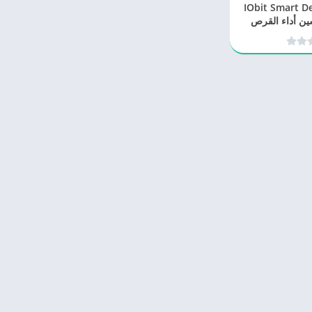
IObit Smart Defrag
10 لتحسين أداء القرص
لب