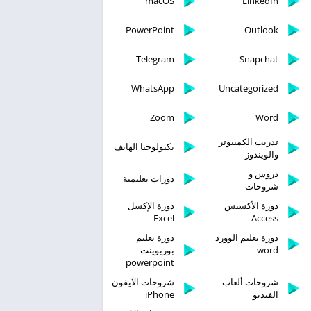
macOS
LinkedIn
PowerPoint
Outlook
Telegram
Snapchat
WhatsApp
Uncategorized
Zoom
Word
تدريب الكمبيوتر
تكنولوجيا الهاتف
والويندوز
دروس و
دورات تعليمية
شروحات
دورة الأكسيس
دورة الإكسل
Excel
Access
دورة تعليم الوورد
دورة تعليم
word
بوربوينت
powerpoint
شروحات ألعاب
شروحات الآيفون
الفيديو
iPhone