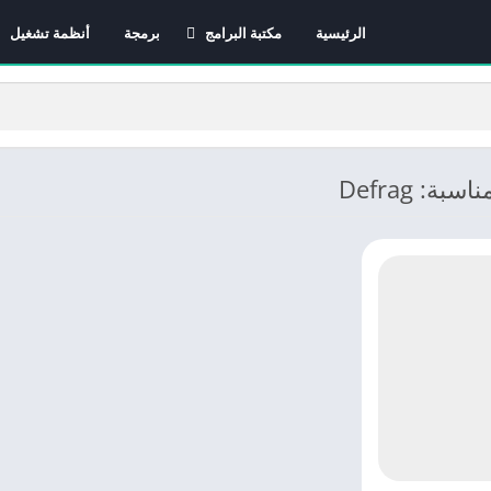
الرئيسية
مكتبة البرامج
برمجة
أنظمة تشغيل
برامج الانترنت
برامج التصميم و المونتاج
برامج الصيانة
برامج الوسائط المتعددة
ة: Defrag
برامج تصفح الإنترنت
برامج مكتبية
برامج هواتف
مضادات الفيروسات