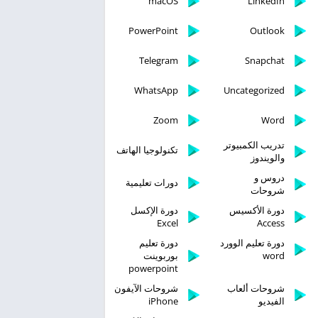
macOS
LinkedIn
PowerPoint
Outlook
Telegram
Snapchat
WhatsApp
Uncategorized
Zoom
Word
تدريب الكمبيوتر
تكنولوجيا الهاتف
والويندوز
دروس و
دورات تعليمية
شروحات
دورة الأكسيس
دورة الإكسل
Excel
Access
دورة تعليم الوورد
دورة تعليم
word
بوربوينت
powerpoint
شروحات ألعاب
شروحات الآيفون
الفيديو
iPhone