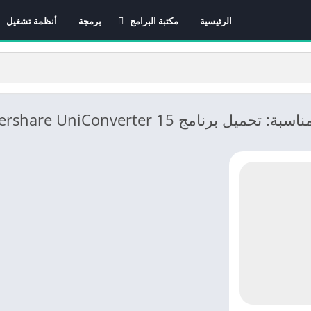
الرئيسية
مكتبة البرامج
برمجة
أنظمة تشغيل
برامج الانترنت
برامج التصميم و المونتاج
برامج الصيانة
برامج الوسائط المتعددة
يل برنامج Wondershare UniConverter 15
برامج تصفح الإنترنت
برامج مكتبية
برامج هواتف
مضادات الفيروسات