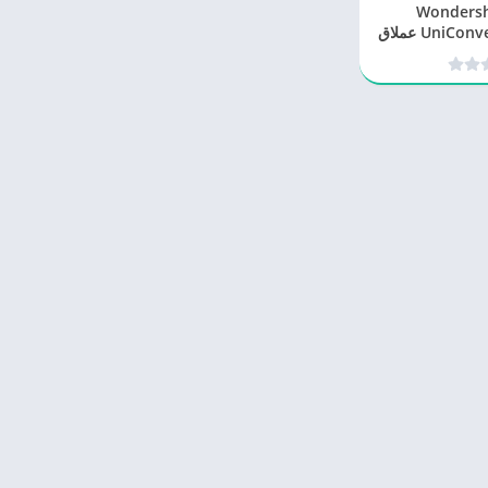
ج Wondershare
UniConverter 16.2.5.144 عملاق
فيديوهات