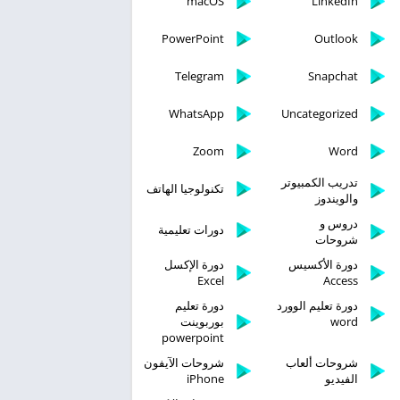
macOS
LinkedIn
PowerPoint
Outlook
Telegram
Snapchat
WhatsApp
Uncategorized
Zoom
Word
تدريب الكمبيوتر
تكنولوجيا الهاتف
والويندوز
دروس و
دورات تعليمية
شروحات
دورة الأكسيس
دورة الإكسل
Excel
Access
دورة تعليم الوورد
دورة تعليم
word
بوربوينت
powerpoint
شروحات ألعاب
شروحات الآيفون
الفيديو
iPhone