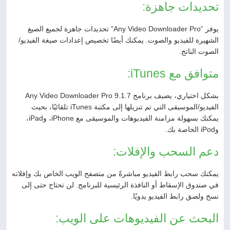
تحديدات جاهزة:
يوفر “Any Video Downloader Pro” تحديدات جاهزة لجميع الصيغ
الشهيرة للفيديو والصوت. يمكنك أيضًا تخصيص إعدادات صيغة الفيديو/
الصوت الناتج.
متوافق مع iTunes:
بشكل اختياري، يضيف برنامج Any Video Downloader Pro 9.1.7
الفيديو/الموسيقى التي تم تنزيلها إلى مكتبة iTunes تلقائيًا، بحيث
يمكنك بسهولة مزامنة الفيديوهات والموسيقى مع iPhone، وiPad،
وiPod الخاصة بك.
دعم السحب والإفلات:
يمكنك سحب رابط الفيديو مباشرةً من متصفح الويب الخاص بك وإفلاته
في صندوق الإسقاط أو النافذة الرئيسية للبرنامج. لن تحتاج حتى إلى
نسخ ولصق رابط الفيديو يدويًا.
البحث عن الفيديوهات على الويب: