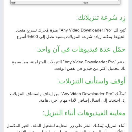
زِد سُرعة تنزيلاتك:
تُتِيح لك “Any Video Downloader Pro” ميزة مُحرك تسريع متعدد
الخيوط يمكنه زيادة سُرعة التنزيلات بنسبة تصل إلى 500% أسرع.
حمّل عدة فيديوهات في آن واحد:
يدعم “Any Video Downloader Pro” التنزيلات المتزامنة، مما يسمح
لك بتحميل أكثر من فيديو في نفس الوقت.
أوقف واستأنف التنزيلات:
تُمكّنك “Any Video Downloader Pro” من إيقاف واستئناف التنزيلات
إذا احتجت إلى اتصال إضافي لأداء مهام أخرى هامة.
معاينة الفيديوهات أثناء التنزيل:
أثناء التنزيل، يُمكنك النقر على زر المعاينة لتشغيل الملف الغير المكتمل