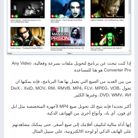
إذا كنت تبحث عن برنامج لتحويل ملفات بسرعة وفعالية، Any Video
Converter Pro هو هنا للمساعدة.
من بين العديد من الصيغ التي يعمل بها هذا البرنامج، فإنه يمكنها ان
تحول DivX ، XviD، MOV، RM، RMVB، MP4، FLV، MPEG، VOB،
DVD، WMV، AVI، وغيرها الكثير.
أكثر تحديدا فإنه يتيح لك تحويل صيغ MP4 لأجهزة المتخصصة مثل ابل
اي فون، آي باد، وأنواع أخرى من الهواتف الذكية.
إنها أداة مثالية لتكييف أفلامك إلى صيغ أصغر، حتى يمكنك مشاهدتهم
على الهاتف الذكي أو لوحة الالكترونية، على سبيل المثال.