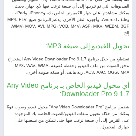
الفيديوهات التي تم تنزيلها إلى أي صيغة ترغب فيها لأي جهاز، بحيث
يمكنك مشاهدتها على جهاز الكمبيوتر الخاص بك، وiPhone، وiPad،
وهاتف Android، وأجهزة النقل الأخرى. يدعم البرنامج صيغ MP4، FLV،
WMV، MOV، AVI، MPG، VOB، M4V، ASF، MKV، WEBM، 3GP،
إلخ.
تحويل الفيديو إلى صيغة MP3:
تستطيع من خلال برنامج Any Video Downloader Pro 9.1.7 استخراج
تدفق الصوت من ملف الفيديو وحفظه كصيغة MP3، WAV، WMA،
AC3، AAC، OGG، M4A، رنة هاتف، أو صيغة صوتية أخرى.
أي محول فيديو الخاص بـ برنامج Any Video
Downloader Pro 9.1.7:
يتضمن برنامج “Any Video Downloader Pro” محول فيديو وصوت قويًا
يمكنك من خلاله تحويل ملفات الفيديو/الصوت الخاصة بك الموجودة
على القرص إلى أي صيغة ترغب فيها حتى تتمكن من تشغيلها على
جهازك المحمول.