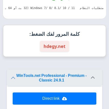
متطلبات النظام   Windows 7/ 8/ 8.1/ 10 / 11 (32 بت أو 64 بت - جميع الإصدارات)  Windows Server 2003/ 2008/ 2012/ 2016 (32 بت أو 64 بت - جميع الإصدارات)  معالج 800 ميجا هرتز  ذاكرة وصول عشوائي (RAM) بسعة 128 ميجابايت  مساحة خالية على القرص الصلب 32 ميجابايت  شاشة عرض بدقة 800 × 600
كلمة المرور لفك الضغط:
hdegy.net
WinTools.net Professional - Premium -
Classic 24.9.1
Direct link