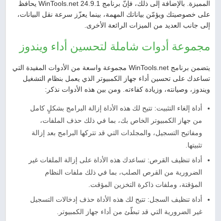
المميزة. بالإضافة إلى ذلك، فإنّ برنامج WinTools.net 24.9.1 يحافظ
على خصوصيتك ويؤمّن بياناتك المهمة، بينما يعزّز سرعة نقل البيانات،
إلى جانب العديد من الميزات الرائعة الأخرى.
مجموعة أدوات شاملة لتحسين أداء ويندوز
يتضمن برنامج WinTools.net مجموعة واسعة من الأدوات المفيدة التي
تساعدك على تحسين أداء جهاز الكمبيوتر الذي يعمل بنظام التشغيل
ويندوز، وصيانته، وزيادة كفاءته. ومن بين هذه الأدوات نذكر:
أداة إلغاء التثبيت: تتيح لك هذه الأداة إزالة البرامج بشكلٍ كامل
من جهاز الكمبيوتر الخاص بك، بما في ذلك حذف الملفات،
ومفاتيح التسجيل، والمجلدات التي قد تتركها البرامج بعد إزالة
تثبيتها.
أداة تنظيف القرص: تساعدك هذه الأداة على إزالة الملفات غير
الضرورية من القرص الصلب، بما في ذلك ملفات النظام
المؤقتة، وملفات ذاكرة التخزين المؤقت.
أداة تنظيف السجل: تتيح لك هذه الأداة حذف إدخالات التسجيل
غير الضرورية التي قد تبطّئ من أداء جهاز الكمبيوتر.