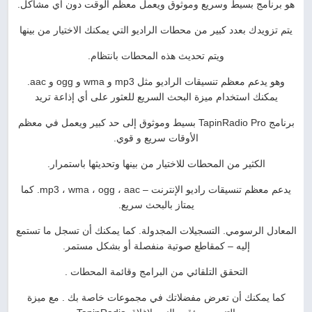
هو برنامج بسيط وسريع وموثوق ويعمل معظم الوقت دون أي مشاكل.
يتم تزويدك بعدد كبير من محطات الراديو التي يمكنك الاختيار من بينها
ويتم تحديث هذه المحطات بانتظام.
وهو يدعم معظم تنسيقات الراديو مثل mp3 و wma و ogg و aac.
يمكنك استخدام ميزة البحث السريع للعثور على أي إذاعة تريد
برنامج TapinRadio Pro بسيط وموثوق إلى حد كبير ويعمل في معظم
الأوقات سريع و قوي.
الكثير من المحطات للاختيار من بينها وتحديثها باستمرار.
يدعم معظم تنسيقات راديو الإنترنت – mp3 ، wma ، ogg ، aac. كما
يمتاز بالبحث سريع.
المعادل الرسومي. التسجيلات المجدولة. كما يمكنك أن تسجل ما تستمع
إليه – كمقاطع صوتية منفصلة أو بشكل مستمر.
التحقق التلقائي من البرامج وقائمة المحطات .
كما يمكنك أن تعرض مفضلاتك في مجموعات خاصة بك . مع ميزة