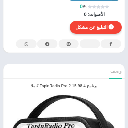
0
/5
الأصوات:
0
التبليغ عن مشكل
وصف
برنامج TapinRadio Pro 2.15.98.4 كاملا