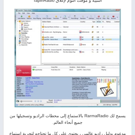
التنبيه و مؤقت النوم لإغلاق TapinRadio
يسمح لك RarmaRadio بالاستماع إلى محطات الراديو وتسجيلها من
جميع أنحاء العالم.
مدعوم بدليل راديو عالمي ، يحتوي على كل ما تحتاجه لتجربة استماع