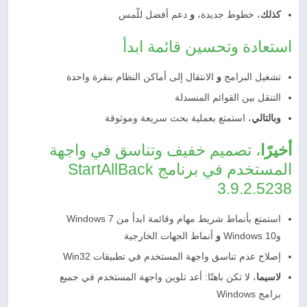
كذلك
، خطوط جديدة،
و
دعم أفضل للّمس
استعادة وتحسين قائمة ابدأ
تشغيل البرامج
و
الانتقال إلى أماكن النظام بنقرة واحدة
التنقل بين القوائم المنسدلة
وبالتالي
، استمتع بعملية بحث سريعة وموثوقة
أخيرًا
، تصميم خفيف وتناسق في واجهة
المستخدم في برنامج StartAllBack
3.9.2.5238
استمتع بأنماط شريط مهام وقائمة ابدأ من Windows 7
وWindows 10
و
أنماط الجهات الخارجية
إصلاح عدم تناسق واجهة المستخدم في تطبيقات Win32
لاسيما
، لا تكن باهتًا: أعد تلوين واجهة المستخدم في جميع
برامج Windows