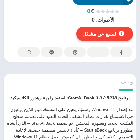
0
/5
الأصوات:
0
التبليغ عن مشكل
وصف
برنامج StartAllBack
3.9.2.5238
: استعد واجهة ويندوز الكلاسيكية
مع إصدار Windows 11 رسميًا، يتعين على المستخدمين الذين يرغبون
في الاستمتاع بقدرات نظام التشغيل الجديد التعود على تصميم سطح
المكتب الجديد ومظهره المحسّن. تم تصميم StartAllBack – الذي أنشأه
مطورو برنامج StartIsBack – كأداة تحسين مصممة خصيصًا لإعادة
التصميم الكلاسيكي والمظهر إلى كمبيوتر يعمل بنظام Windows 11 .