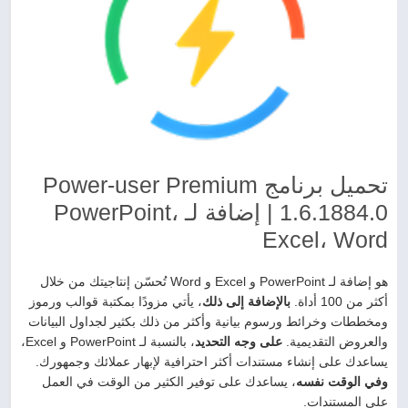
تحميل برنامج Power-user Premium
1.6.1884.0 | إضافة لـ PowerPoint،
Excel، Word
هو إضافة لـ PowerPoint و Excel و Word تُحسّن إنتاجيتك من خلال
أكثر من 100 أداة.
بالإضافة إلى ذلك
، يأتي مزودًا بمكتبة قوالب ورموز
ومخططات وخرائط ورسوم بيانية وأكثر من ذلك بكثير لجداول البيانات
والعروض التقديمية.
على وجه التحديد
، بالنسبة لـ PowerPoint و Excel،
يساعدك على إنشاء مستندات أكثر احترافية لإبهار عملائك وجمهورك.
وفي الوقت نفسه
، يساعدك على توفير الكثير من الوقت في العمل
على المستندات.