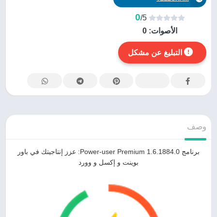
0
/5
الأصوات:
0
التبليغ عن مشكل
وصف
برنامج Power-user Premium 1.6.1884.0: عزز إنتاجيتك في باور
بوينت و إكسل و وورد