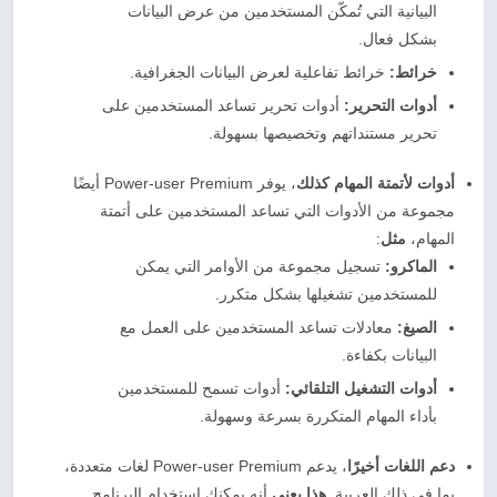
البيانية التي تُمكّن المستخدمين من عرض البيانات
بشكل فعال.
خرائط:
خرائط تفاعلية لعرض البيانات الجغرافية.
أدوات التحرير:
أدوات تحرير تساعد المستخدمين على
تحرير مستنداتهم وتخصيصها بسهولة.
أدوات لأتمتة المهام
كذلك
، يوفر Power-user Premium أيضًا
مجموعة من الأدوات التي تساعد المستخدمين على أتمتة
المهام،
مثل
:
الماكرو:
تسجيل مجموعة من الأوامر التي يمكن
للمستخدمين تشغيلها بشكل متكرر.
الصيغ:
معادلات تساعد المستخدمين على العمل مع
البيانات بكفاءة.
أدوات التشغيل التلقائي:
أدوات تسمح للمستخدمين
بأداء المهام المتكررة بسرعة وسهولة.
دعم اللغات
أخيرًا
، يدعم Power-user Premium لغات متعددة،
بما في ذلك العربية.
هذا يعني
أنه يمكنك استخدام البرنامج