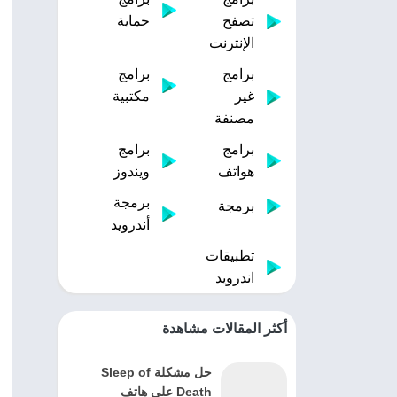
تصفح
حماية
الإنترنت
برامج
برامج
غير
مكتبية
مصنفة
برامج
برامج
هواتف
ويندوز
برمجة
برمجة
أندرويد
تطبيقات
اندرويد
أكثر المقالات مشاهدة
حل مشكلة Sleep of
Death على هاتف