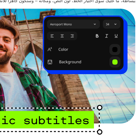
ببساطة، ما عليك سوى اختيار الخط، لون النص، ومكانه – وستكون جاهزًا للانط