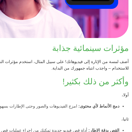
مؤثرات سينمائية جذابة
أضف لمسة من الإثارة إلى فيديوهاتك! على سبيل المثال، استخدم مؤثرات النار
للاستخدام – واجذب انتباه جمهورك من البداية.
وأكثر من ذلك بكثير!
أولا،
دمج الأنماط لأي محتوى:
امزج الفيديوهات والصور وحتى الإطارات بسهو
ثانيا،
القص بدقة الإطار:
أداة قص فيديو جديدة تمكنك من إجراء عمليات قص د