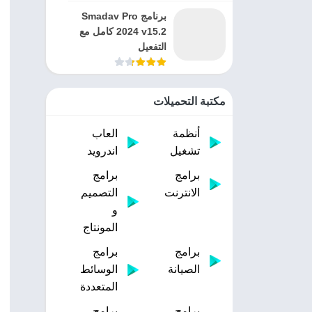
برنامج Smadav Pro
2024 v15.2 كامل مع
التفعيل
مكتبة التحميلات
أنظمة
العاب
تشغيل
اندرويد
برامج
برامج
الانترنت
التصميم
و
المونتاج
برامج
برامج
الصيانة
الوسائط
المتعددة
برامج
برامج