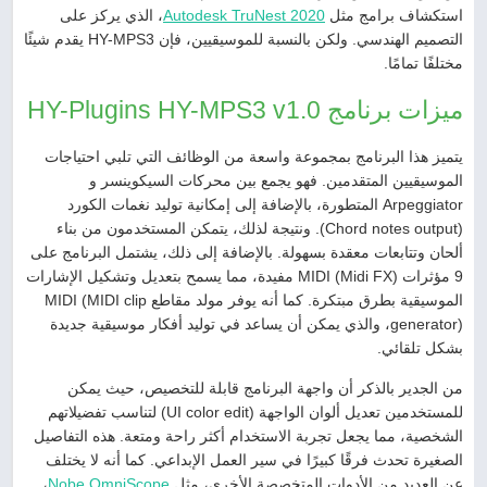
استكشاف برامج مثل
Autodesk TruNest 2020
، الذي يركز على
التصميم الهندسي. ولكن بالنسبة للموسيقيين، فإن HY-MPS3 يقدم شيئًا
مختلفًا تمامًا.
ميزات برنامج HY-Plugins HY-MPS3 v1.0
يتميز هذا البرنامج بمجموعة واسعة من الوظائف التي تلبي احتياجات
الموسيقيين المتقدمين. فهو يجمع بين محركات السيكوينسر و
Arpeggiator المتطورة، بالإضافة إلى إمكانية توليد نغمات الكورد
(Chord notes output). ونتيجة لذلك، يتمكن المستخدمون من بناء
ألحان وتتابعات معقدة بسهولة. بالإضافة إلى ذلك، يشتمل البرنامج على
9 مؤثرات MIDI (Midi FX) مفيدة، مما يسمح بتعديل وتشكيل الإشارات
الموسيقية بطرق مبتكرة. كما أنه يوفر مولد مقاطع MIDI (MIDI clip
generator)، والذي يمكن أن يساعد في توليد أفكار موسيقية جديدة
بشكل تلقائي.
من الجدير بالذكر أن واجهة البرنامج قابلة للتخصيص، حيث يمكن
للمستخدمين تعديل ألوان الواجهة (UI color edit) لتناسب تفضيلاتهم
الشخصية، مما يجعل تجربة الاستخدام أكثر راحة ومتعة. هذه التفاصيل
الصغيرة تحدث فرقًا كبيرًا في سير العمل الإبداعي. كما أنه لا يختلف
عن العديد من الأدوات المتخصصة الأخرى، مثل
Nobe OmniScope
،