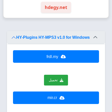
hdegy.net
HY-Plugins HY-MPS3 v1.0 for Windows
frdl.my
تحميل
mir.cr