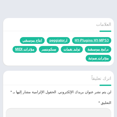
العلامات
HY-Plugins HY-MPS3
ارpeggiator
انتاج موسيقي
برامج موسيقية
توليد نغمات
سيكوينسر
مؤثرات MIDI
مؤثرات صوتية
اترك تعليقاً
لن يتم نشر عنوان بريدك الإلكتروني.
الحقول الإلزامية مشار إليها بـ
*
التعليق
*