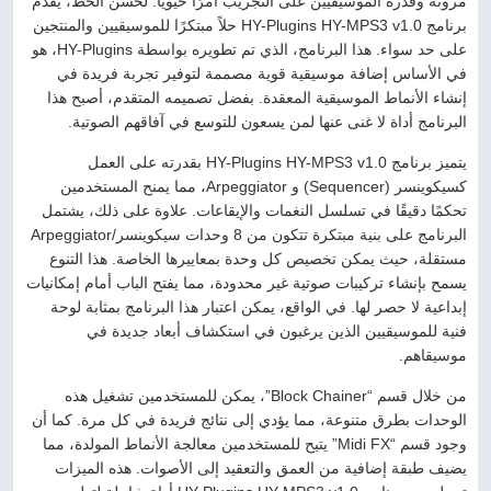
مرونة وقدرة الموسيقيين على التجريب أمرًا حيويًا. لحسن الحظ، يقدم
برنامج HY-Plugins HY-MPS3 v1.0 حلاً مبتكرًا للموسيقيين والمنتجين
على حد سواء. هذا البرنامج، الذي تم تطويره بواسطة HY-Plugins، هو
في الأساس إضافة موسيقية قوية مصممة لتوفير تجربة فريدة في
إنشاء الأنماط الموسيقية المعقدة. بفضل تصميمه المتقدم، أصبح هذا
البرنامج أداة لا غنى عنها لمن يسعون للتوسع في آفاقهم الصوتية.
يتميز برنامج HY-Plugins HY-MPS3 v1.0 بقدرته على العمل
كسيكوينسر (Sequencer) و Arpeggiator، مما يمنح المستخدمين
تحكمًا دقيقًا في تسلسل النغمات والإيقاعات. علاوة على ذلك، يشتمل
البرنامج على بنية مبتكرة تتكون من 8 وحدات سيكوينسر/Arpeggiator
مستقلة، حيث يمكن تخصيص كل وحدة بمعاييرها الخاصة. هذا التنوع
يسمح بإنشاء تركيبات صوتية غير محدودة، مما يفتح الباب أمام إمكانيات
إبداعية لا حصر لها. في الواقع، يمكن اعتبار هذا البرنامج بمثابة لوحة
فنية للموسيقيين الذين يرغبون في استكشاف أبعاد جديدة في
موسيقاهم.
من خلال قسم “Block Chainer”، يمكن للمستخدمين تشغيل هذه
الوحدات بطرق متنوعة، مما يؤدي إلى نتائج فريدة في كل مرة. كما أن
وجود قسم “Midi FX” يتيح للمستخدمين معالجة الأنماط المولدة، مما
يضيف طبقة إضافية من العمق والتعقيد إلى الأصوات. هذه الميزات