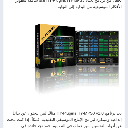
تجعل من برنامج HY-Plugins HY-MPS3 v1.0 أداة شاملة لتطوير
الأفكار الموسيقية من البداية إلى النهاية.
يعد برنامج HY-Plugins HY-MPS3 v1.0 مثاليًا لمن يبحثون عن بدائل
إبداعية ومبتكرة لبرامج الإنتاج الموسيقي التقليدية. فمثلاً، إذا كنت تبحث
عن أدوات لتحسين سير عملك في التصميم، فقد تجد فائدة في