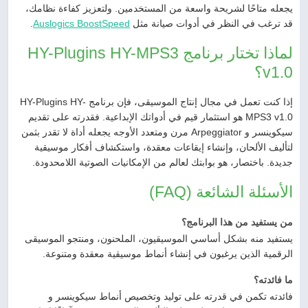
يجعله متاحًا لشريحة واسعة من المستخدمين. ولتعزيز كفاءة نظامك،
قد ترغب في النظر في أدوات صيانة مثل
Auslogics BoostSpeed
.
لماذا تختار برنامج HY-Plugins HY-MPS3
v1.0؟
إذا كنت تعمل في مجال إنتاج الموسيقى، فإن برنامج HY-Plugins HY-
MPS3 v1.0 هو استثمار قيم في أدواتك الإبداعية. فقدرته على تقديم
سيكوينسر و Arpeggiator مرن ومتعدد الأوجه يجعله أداة لا تقدر بثمن
لتأليف الألحان، وإنشاء إيقاعات معقدة، واستكشاف أفكار موسيقية
جديدة. باختصار، هو بوابتك لعالم من الإمكانيات الصوتية اللامحدودة.
الأسئلة الشائعة (FAQ)
من يستفيد من هذا البرنامج؟
يستفيد منه بشكل أساسي الموسيقيون، الملحنون، ومنتجو الموسيقى
الرقمية الذين يرغبون في إنشاء أنماط موسيقية معقدة ومتنوعة.
ما فائدته؟
فائدته تكمن في قدرته على توليد وتخصيص أنماط سيكوينسر و