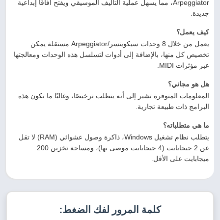
Arpeggiator، مما يسهل عملية التأليف الموسيقي ويفتح آفاقًا إبداعية
جديدة.
كيف يعمل؟
يعمل من خلال 8 وحدات سيكوينسر/Arpeggiator مستقلة يمكن
تخصيص كل منها، بالإضافة إلى أدوات لتسلسل هذه الوحدات ومعالجتها
عبر مؤثرات MIDI.
هل هو مجاني؟
المعلومات المتوفرة تشير إلى أنه يتطلب ترخيصًا، وغالبًا ما تكون هذه
البرامج ذات طبيعة تجارية.
ما هي متطلباته؟
يتطلب نظام تشغيل Windows، ذاكرة وصول عشوائي (RAM) لا تقل
عن 2 جيجابايت (4 جيجابايت موصى بها)، ومساحة تخزين 200
ميجابايت على الأقل.
كلمة المرور لفك الضغط: