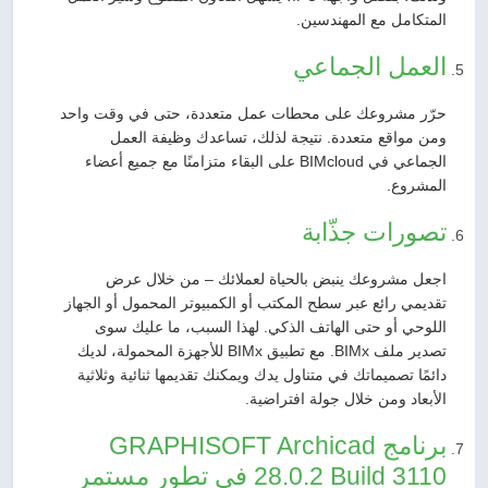
المتكامل مع المهندسين.
العمل الجماعي
حرّر مشروعك على محطات عمل متعددة، حتى في وقت واحد
ومن مواقع متعددة. نتيجة لذلك، تساعدك وظيفة العمل
الجماعي في BIMcloud على البقاء متزامنًا مع جميع أعضاء
المشروع.
تصورات جذّابة
اجعل مشروعك ينبض بالحياة لعملائك – من خلال عرض
تقديمي رائع عبر سطح المكتب أو الكمبيوتر المحمول أو الجهاز
اللوحي أو حتى الهاتف الذكي. لهذا السبب، ما عليك سوى
تصدير ملف BIMx. مع تطبيق BIMx للأجهزة المحمولة، لديك
دائمًا تصميماتك في متناول يدك ويمكنك تقديمها ثنائية وثلاثية
الأبعاد ومن خلال جولة افتراضية.
برنامج GRAPHISOFT Archicad
28.0.2 Build 3110 في تطور مستمر