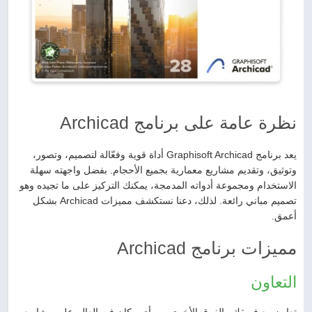
نظرة عامة على برنامج Archicad
يعد برنامج Graphisoft Archicad أداة قوية وفعّالة لتصميم، وتصور،
وتوثيق، وتقديم مشاريع معمارية بجميع الأحجام. بفضل واجهته سهلة
الاستخدام ومجموعة أدواته المدمجة، يمكنك التركيز على ما تجيده وهو
تصميم مباني رائعة. لذلك، دعنا نستكشف مميزات Archicad بشكل
أعمق.
مميزات برنامج Archicad
التعاون
تعاون مع فريقك والفرق الأخرى من أي مكان في العالم على مشاريع