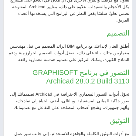
بكل الأحجام والتعقيدات. علاوة على ذلك، معايير Archicad المفتوحة
تضمن تعاونًا سلسًا بغض النظر عن البرامج التي يستخدمها أعضاء
الفريق.
التصميم
أطلق العنان لإبداعك مع برنامج BIM الرائد المصمم من قبل مهندسين
معماريين مثلك. بناء على ذلك، بفضل أدوات التصميم الخوارزمية ودعم
النماذج الكبيرة، يمكنك التركيز على تصميم هندسة معمارية رائعة.
التصور في برنامج GRAPHISOFT
Archicad 28.0.2 Build 3110
تحوّل أدوات التصور المعماري الاحترافية في Archicad تصميماتك إلى
صور جذّابة للمباني المستقبلية. وبالتالي، أضف الحياة إلى نماذجك،
وألهم جمهورك، وشجع أصحاب المصلحة على التفاعل مع تصميماتك.
التوثيق
مع أدوات التوثيق الكاملة والجاهزة للاستخدام، إلى جانب سير عمل