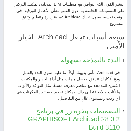
النشر القوي الذي يتوافق مع متطلبات BIM المحلية، يمكنك التركيز
على التصميمات الخاصة بك دون القلق بشأن الأعمال الورقية. في
الوقت نفسه، يسهل عليك Archicad عملية إدارة وتنظيم وثائق
المشروع.
سبعة أسباب تجعل Archicad الخيار
الأمثل
البدء بالنمذجة بسهولة
في Archicad، تأتي بديهتك أولاً. ما عليك سوى البدء بالعمل
ودع أفكارك تتدفق. بفضل ميزات مثل أداة الجدار والمكتبات
الكبيرة المدمجة مع عناصر معرفة مسبقًا مثل النوافذ والأبواب
والأثاث. بالإضافة إلى ذلك، يمكنك تحديد خصائص المكونات في
أي وقت وبمستوى عالٍ من التفاصيل.
التصميمات بنقرة زر في برنامج
GRAPHISOFT Archicad 28.0.2
Build 3110