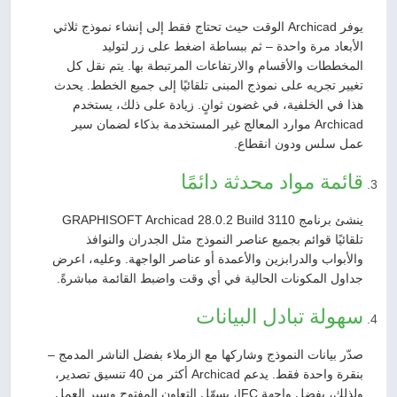
يوفر Archicad الوقت حيث تحتاج فقط إلى إنشاء نموذج ثلاثي
الأبعاد مرة واحدة – ثم ببساطة اضغط على زر لتوليد
المخططات والأقسام والارتفاعات المرتبطة بها. يتم نقل كل
تغيير تجريه على نموذج المبنى تلقائيًا إلى جميع الخطط. يحدث
هذا في الخلفية، في غضون ثوانٍ. زيادة على ذلك، يستخدم
Archicad موارد المعالج غير المستخدمة بذكاء لضمان سير
عمل سلس ودون انقطاع.
قائمة مواد محدثة دائمًا
ينشئ برنامج GRAPHISOFT Archicad 28.0.2 Build 3110
تلقائيًا قوائم بجميع عناصر النموذج مثل الجدران والنوافذ
والأبواب والدرابزين والأعمدة أو عناصر الواجهة. وعليه، اعرض
جداول المكونات الحالية في أي وقت واضبط القائمة مباشرةً.
سهولة تبادل البيانات
صدّر بيانات النموذج وشاركها مع الزملاء بفضل الناشر المدمج –
بنقرة واحدة فقط. يدعم Archicad أكثر من 40 تنسيق تصدير،
ولذلك، بفضل واجهة IFC، يسهّل التعاون المفتوح وسير العمل