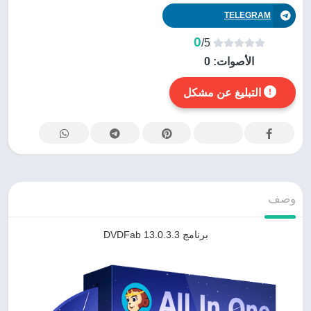
TELEGRAM
0
/5
الأصوات:
0
التبليغ عن مشكل
وصف
برنامج DVDFab 13.0.3.3