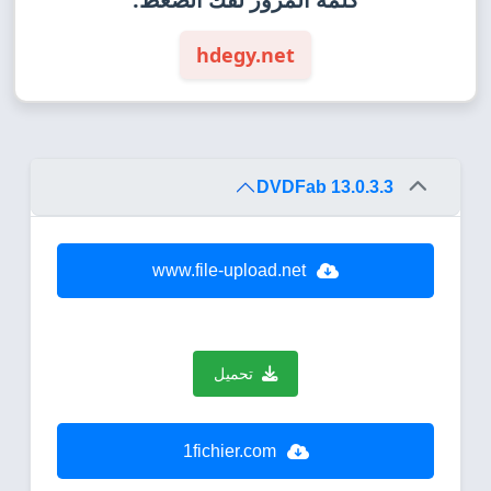
hdegy.net
DVDFab 13.0.3.3
www.file-upload.net
تحميل
1fichier.com