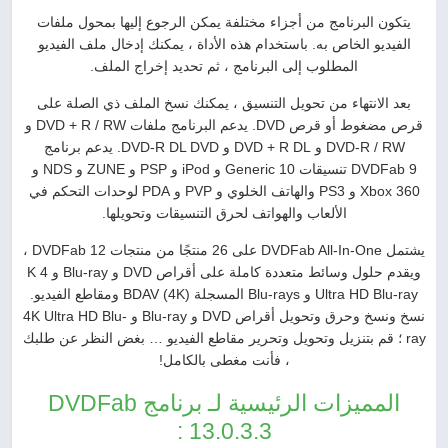
يتكون البرنامج من أجزاء مختلفة يمكن الرجوع إليها بمحول ملفات
الفيديو الخاص به. باستخدام هذه الأداة ، يمكنك إدخال ملف الفيديو
المطلوب إلى البرنامج ، ثم تحديد إخراج الملف.
بعد الانتهاء من تحويل التنسيق ، يمكنك نسخ الملف ذي الصلة على
قرص مضغوط أو قرص DVD. يدعم البرنامج ملفات DVD + R / RW و
DVD-R / RW و DVD + R DL و DVD-R DL DVD. يدعم برنامج
DVDFab 9 تنسيقات 10 Generic و iPod و PSP و ZUNE و NDS و
Xbox 360 و PS3 والهاتف الخلوي و PVP و PDA لوحدات التحكم في
الألعاب والهواتف لحرق التنسيقات وتحويلها.
يشتمل DVDFab All-In-One على 26 منتجًا من منتجات DVDFab 12 ،
ويقدم حلول وسائط متعددة كاملة على أقراص DVD و Blu-ray و 4 K
Ultra HD Blu-ray و Blu-rays المسجلة (4K) BDAV ومقاطع الفيديو.
نسخ ونسخ وحرق وتحويل أقراص DVD و Blu-ray و 4K Ultra HD Blu-
ray ؛ قم بتنزيل وتحويل وتحرير مقاطع الفيديو … بغض النظر عن طلبك
، فأنت مغطى بالكامل!
المميزات الرئيسية لـ برنامج DVDFab
13.0.3.3 :