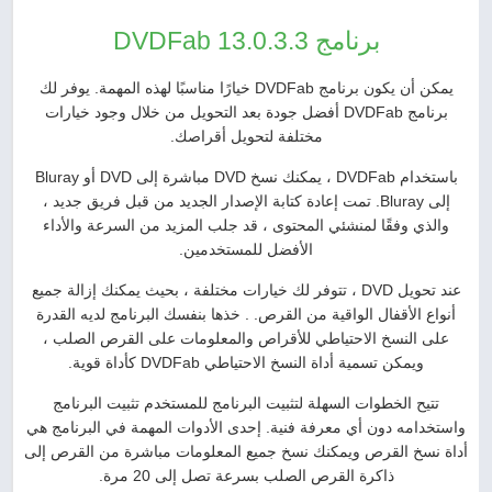
برنامج DVDFab 13.0.3.3
يمكن أن يكون برنامج DVDFab خيارًا مناسبًا لهذه المهمة. يوفر لك
برنامج DVDFab أفضل جودة بعد التحويل من خلال وجود خيارات
مختلفة لتحويل أقراصك.
باستخدام DVDFab ، يمكنك نسخ DVD مباشرة إلى DVD أو Bluray
إلى Bluray. تمت إعادة كتابة الإصدار الجديد من قبل فريق جديد ،
والذي وفقًا لمنشئي المحتوى ، قد جلب المزيد من السرعة والأداء
الأفضل للمستخدمين.
عند تحويل DVD ، تتوفر لك خيارات مختلفة ، بحيث يمكنك إزالة جميع
أنواع الأقفال الواقية من القرص. . خذها بنفسك البرنامج لديه القدرة
على النسخ الاحتياطي للأقراص والمعلومات على القرص الصلب ،
ويمكن تسمية أداة النسخ الاحتياطي DVDFab كأداة قوية.
تتيح الخطوات السهلة لتثبيت البرنامج للمستخدم تثبيت البرنامج
واستخدامه دون أي معرفة فنية. إحدى الأدوات المهمة في البرنامج هي
أداة نسخ القرص ويمكنك نسخ جميع المعلومات مباشرة من القرص إلى
ذاكرة القرص الصلب بسرعة تصل إلى 20 مرة.