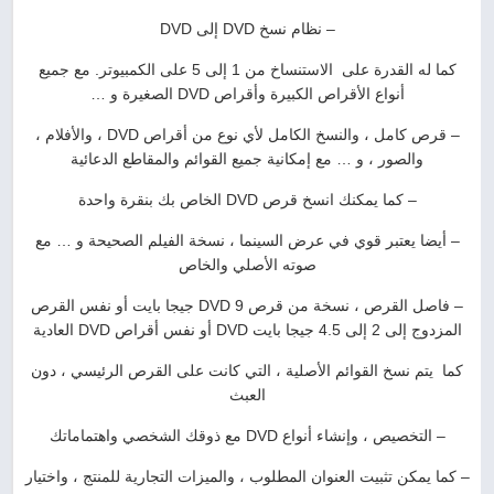
– نظام نسخ DVD إلى DVD
كما له القدرة على الاستنساخ من 1 إلى 5 على الكمبيوتر. مع جميع
أنواع الأقراص الكبيرة وأقراص DVD الصغيرة و …
– قرص كامل ، والنسخ الكامل لأي نوع من أقراص DVD ، والأفلام ،
والصور ، و … مع إمكانية جميع القوائم والمقاطع الدعائية
– كما يمكنك انسخ قرص DVD الخاص بك بنقرة واحدة
– أيضا يعتبر قوي في عرض السينما ، نسخة الفيلم الصحيحة و … مع
صوته الأصلي والخاص
– فاصل القرص ، نسخة من قرص DVD 9 جيجا بايت أو نفس القرص
المزدوج إلى 2 إلى 4.5 جيجا بايت DVD أو نفس أقراص DVD العادية
كما يتم نسخ القوائم الأصلية ، التي كانت على القرص الرئيسي ، دون
العبث
– التخصيص ، وإنشاء أنواع DVD مع ذوقك الشخصي واهتماماتك
– كما يمكن تثبيت العنوان المطلوب ، والميزات التجارية للمنتج ، واختيار