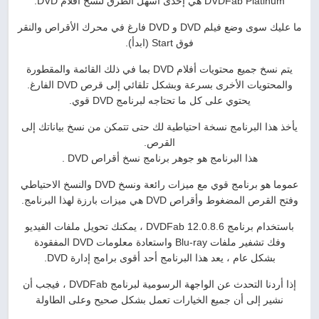
DVDFab Platinum هي إحدى أسهل الطرق لنسخ أفلام DVD.
ما عليك سوى وضع فيلم DVD و DVD فارغ في محرك الأقراص والنقر
فوق Start (ابدأ).
يتم نسخ جميع محتويات أفلام DVD بما في ذلك القائمة والمقطورة
والمحتويات الأخرى بسرعة وبشكل تلقائي إلى قرص DVD الفارغ.
يحتوي على كل ما تحتاجه لبرنامج DVD قوي.
يأخذ هذا البرنامج نسخة احتياطية لك حتى تتمكن من نسخ بياناتك إلى
القرص.
هذا البرنامج هو جوهر برنامج نسخ أقراص DVD .
عموما هو برنامج قوي مع ميزات رائعة ونسخ DVD والنسخ الاحتياطي
وفتح القرص المضغوط وأقراص DVD هي ميزات بارزة لهذا البرنامج.
باستخدام برنامج DVDFab 12.0.8.6 ، يمكنك تحويل ملفات الفيديو
وفك تشفير ملفات Blu-ray واستعادة معلومات DVD المفقودة
بشكل عام ، يعد هذا البرنامج أحد أقوى برامج إدارة DVD.
إذا أردنا التحدث عن الواجهة الرسومية لبرنامج DVDFab ، فيجب أن
نشير إلى أن جميع الخيارات تعمل بشكل صحيح وعلى الطاولة