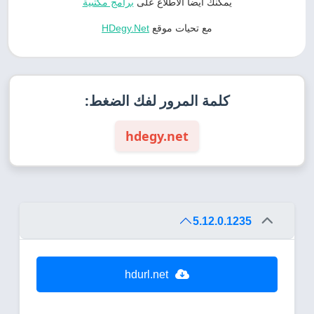
يمكنك أيضا الاطلاع على
برامج مكتبية
مع تحيات موقع
HDegy.Net
كلمة المرور لفك الضغط:
hdegy.net
5.12.0.1235
hdurl.net