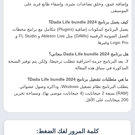
وإضافة عمق، وخلق تصاعدات مثيرة، وإضفاء طابع فريد على
الموسيقى.
كيف يعمل برنامج Dada Life bundle 2024؟
يعمل البرنامج كمكونات إضافية (Plugins) تتكامل مع برامج محطات
العمل الصوتية الرقمية (DAWs) مثل Ableton Live و FL Studio و
Logic Pro وغيرها.
هل برنامج Dada Life bundle 2024 مجاني؟
لا، يعد البرنامج حزمة احترافية تتطلب ترخيصًا، ولكن يتم توفير النسخة
المذكورة في سياق هذه المقالة.
ما هي متطلبات تشغيل برنامج Dada Life bundle 2024؟
يتطلب البرنامج نظام تشغيل Windows، وذاكرة وصول عشوائي
(RAM) بسعة 2 جيجابايت (4 جيجابايت موصى بها)، ومساحة تخزين
200 ميجابايت على الأقل.
كلمة المرور لفك الضغط: