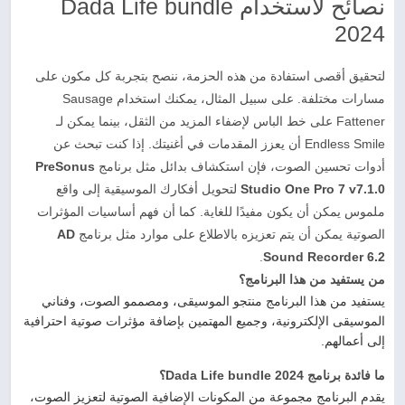
نصائح لاستخدام Dada Life bundle
2024
لتحقيق أقصى استفادة من هذه الحزمة، ننصح بتجربة كل مكون على
مسارات مختلفة. على سبيل المثال، يمكنك استخدام Sausage
Fattener على خط الباس لإضفاء المزيد من الثقل، بينما يمكن لـ
Endless Smile أن يعزز المقدمات في أغنيتك. إذا كنت تبحث عن
أدوات تحسين الصوت، فإن استكشاف بدائل مثل برنامج
PreSonus
Studio One Pro 7 v7.1.0
لتحويل أفكارك الموسيقية إلى واقع
ملموس يمكن أن يكون مفيدًا للغاية. كما أن فهم أساسيات المؤثرات
الصوتية يمكن أن يتم تعزيزه بالاطلاع على موارد مثل برنامج
AD
.
Sound Recorder 6.2
من يستفيد من هذا البرنامج؟
يستفيد من هذا البرنامج منتجو الموسيقى، ومصممو الصوت، وفناني
الموسيقى الإلكترونية، وجميع المهتمين بإضافة مؤثرات صوتية احترافية
إلى أعمالهم.
ما فائدة برنامج Dada Life bundle 2024؟
يقدم البرنامج مجموعة من المكونات الإضافية الصوتية لتعزيز الصوت،