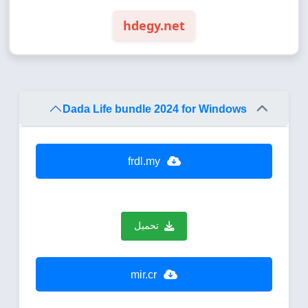
hdegy.net
Dada Life bundle 2024 for Windows
frdl.my
تحميل
mir.cr