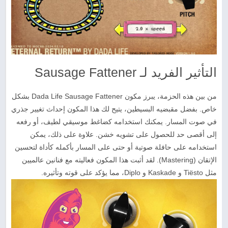
التأثير الفريد لـ Sausage Fattener
من بين هذه الحزمة، يبرز مكون Dada Life Sausage Fattener بشكل
خاص. بفضل مقبضيه البسيطين، يتيح لك هذا المكون إحداث تغيير جذري
في صوت المسار. يمكنك استخدامه كضاغط موسيقي لطيف، أو رفعه
إلى أقصى حد للحصول على تشويه خشن. علاوة على ذلك، يمكن
استخدامه على حافلة صوتية أو حتى على المسار بأكمله كأداة لتحسين
الإتقان (Mastering). لقد أثبت هذا المكون فعاليته مع فنانين عالميين
مثل Tiësto و Kaskade و Diplo، مما يؤكد على قوته وتأثيره.