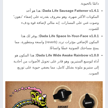
دائمًا بالحيوية.
Dada Life Sausage Fattener v1.4.1:
هذا هو أحد
المكونات الأكثر شهرة، وهو معروف بقدرته على إضفاء “دهون”
وصوت غني على المسارات. إنه مثالي لإضافة قوة ودفء
للصوت.
Dada Life Space In-Your-Face v1.0.1:
يوفر لك هذا
المكون الإضافي مؤثرات تردد (reverb) واسعة ومتطورة، مما
يمنح مساحتك الصوتية عمقًا واتساعًا.
Dada Life Wide Awake Rainbow v1.0.0:
هذا المكون هو
أداة لتوسيع الستيريو، وهو قادر على تحويل الأصوات من أحادية
إلى ستيريو ملونة بشكل كامل، مما يضفي حيوية على توزيع
الصوت.