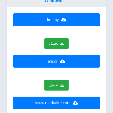
Windows
frdl.my
تحميل
mir.cr
تحميل
www.mediafire.com