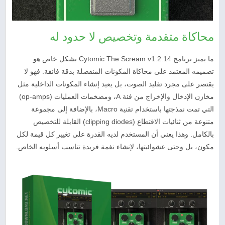
محاكاة متقدمة وتخصيص لا حدود له
ما يميز برنامج Cytomic The Scream v1.2.14 بشكل خاص هو
تصميمه المعتمد على محاكاة المكونات المنفصلة بدقة فائقة. فهو لا
يقتصر على مجرد تقليد الصوت، بل يعيد إنشاء المكونات الداخلية مثل
مخازن الإدخال والإخراج من فئة A، ومضخمات العمليات (op-amps)
التي تمت نمذجتها باستخدام تقنية Macro، بالإضافة إلى مجموعة
متنوعة من ثنائيات الاقتطاع (clipping diodes) القابلة للتخصيص
بالكامل. وهذا يعني أن المستخدم لديه القدرة على تغيير كل قيمة لكل
مكون، بل وحتى عشوائيتها، لإنشاء نغمة فريدة تناسب أسلوبه الخاص.