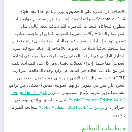
بالإضافة إلى القدرة على التخصيص، يبرز برنامج Cytomic The
Scream v1.2.14 بميزاته التقنية المتقدمة. فهو يستخدم خوارزميات
متطورة لمحاكاة المعدات التناظرية الكلاسيكية بدقة عالية، مثل
الضواغط والـ EQs وآلات الشريط القديمة. كما يوفر واجهة معيارية
تسمح بتوجيه إشارات الصوت عبر معالجات مختلفة بأي ترتيب تختاره،
مما يمنحك تحكماً كاملاً في الصوت. بالإضافة إلى ذلك، تتيح لك ميزة
التحليل الطيفي في الوقت الفعلي رؤية ما يحدث بالضبط في إشارة
الصوت، مما يسهل إجراء تعديلات دقيقة. ومع كل هذه الميزات، يتميز
البرنامج بكفاءته العالية في استخدام موارد وحدة المعالجة المركزية
(CPU)، حيث يستهلك الحد الأدنى منها حتى عند تشغيل العديد من
النسخ. للراغبين في تطوير أدواتهم الصوتية، يمكن الاستفادة من برامج
مشابهة لتعزيز تجربة الإنتاج الموسيقي، مثل
برنامج Image-Line FL
Studio Producer Edition 24.2.2
الذي يعد استوديو إنتاج موسيقي
احترافي، أو
برنامج Adobe Audition 2024 v24.4.1
لمعالجة الصوت
وتحريره.
متطلبات النظام