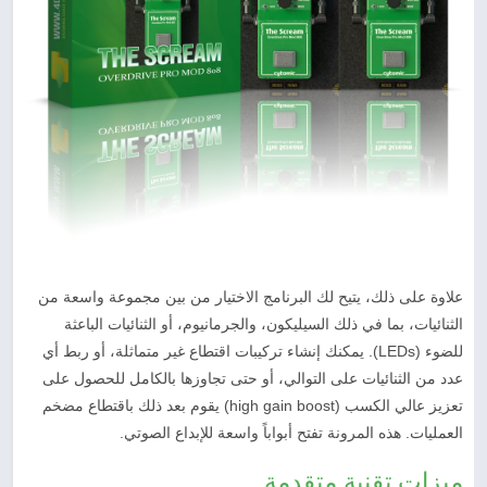
علاوة على ذلك، يتيح لك البرنامج الاختيار من بين مجموعة واسعة من
الثنائيات، بما في ذلك السيليكون، والجرمانيوم، أو الثنائيات الباعثة
للضوء (LEDs). يمكنك إنشاء تركيبات اقتطاع غير متماثلة، أو ربط أي
عدد من الثنائيات على التوالي، أو حتى تجاوزها بالكامل للحصول على
تعزيز عالي الكسب (high gain boost) يقوم بعد ذلك باقتطاع مضخم
العمليات. هذه المرونة تفتح أبواباً واسعة للإبداع الصوتي.
ميزات تقنية متقدمة