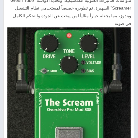
لدواسات التأثيرات الصوتية الكلاسيكية، وتحديداً دواسة “Green Tube
Screamer” الشهيرة. تم تطويره خصيصاً لمستخدمي نظام التشغيل
ويندوز، مما يجعله خياراً مثالياً لمن يبحث عن الجودة والتحكم الكامل
في صوته.