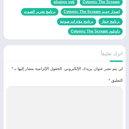
plugins vsti
Cytomic The Scream
اصدار جديد Cytomic The Scream
برنامج تحرير الصوت
برنامج جيتار
برنامج مؤثرات صوتية
داونلود Cytomic The Scream
اترك تعليقاً
لن يتم نشر عنوان بريدك الإلكتروني.
الحقول الإلزامية مشار إليها بـ
*
التعليق
*