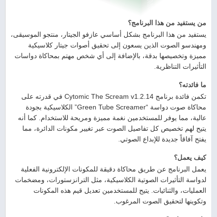
من يستفيد من هذا البرنامج؟
يستفيد من هذا البرنامج بشكل أساسي عازفو الجيتار، منتجو الموسيقى،
ومهندسو الصوت الذين يسعون إلى تحقيق أصوات جيتار كلاسيكية
مميزة وتخصيصها بدقة، بالإضافة إلى أي شخص مهتم بمحاكاة دواسات
التأثيرات التناظرية.
ما فائدته؟
تكمن فائدة برنامج Cytomic The Scream v1.2.14 في قدرته على
محاكاة صوت دواسة “Green Tube Screamer” الكلاسيكية بجودة
عالية، مما يوفر للمستخدمين نغمة مميزة ومريحة للاستخدام. كما أنه
يتيح لهم تخصيص كل تفاصيل الصوت عبر تغيير مكونات الدائرة، مما
يفتح آفاقاً جديدة للإبداع الصوتي.
كيف يعمل؟
يعمل البرنامج عن طريق محاكاة دقيقة للمكونات الإلكترونية الفعلية
لدواسة التأثيرات الصوتية الكلاسيكية، مثل الترانزستورات، ومضخمات
العمليات، والثنائيات. يتيح للمستخدمين تعديل قيم هذه المكونات
وتكوينها لتحقيق الصوت المرغوب.