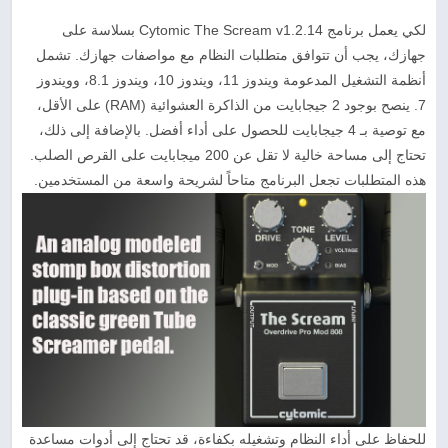
لكي يعمل برنامج Cytomic The Scream v1.2.14 بسلاسة على
جهازك، يجب أن تتوافق متطلبات النظام مع مواصفات جهازك. تشمل
أنظمة التشغيل المدعومة ويندوز 11، ويندوز 10، ويندوز 8.1، وويندوز
7. ينصح بوجود 2 جيجابايت من الذاكرة العشوائية (RAM) على الأقل،
مع توصية بـ 4 جيجابايت للحصول على أداء أفضل. بالإضافة إلى ذلك،
تحتاج إلى مساحة خالية لا تقل عن 200 ميجابايت على القرص الصلب.
هذه المتطلبات تجعل البرنامج متاحاً لشريحة واسعة من المستخدمين.
للحفاظ على أداء النظام وتشغيله بكفاءة، قد تحتاج إلى أدوات مساعدة