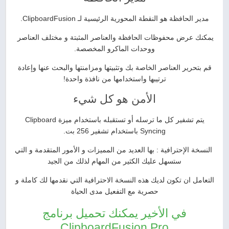
مدير الحافظة هو النقطة المحورية الرئيسية لـ ClipboardFusion.
يمكنك عرض محفوظات الحافظة والعناصر المثبتة و مختلف العناصر
ووحدات الماكرو المخصصة.
قم بتحرير العناصر الخاصة بك وتثبيتها ومزامنتها والبحث عنها وإعادة
ترتيبها واستخدامها من نافذة واحدة!
الأمن هو كل شيء
يتم تشفير كل ما ترسله أو تستقبله باستخدام ميزة Clipboard
Syncing باستخدام تشفير 256 بت.
النسخة الإحترافية : بها العديد من المميزات و الأمور المتقدمة و التي
ستسهل عليك الكثير من المهام لذلك من الجيد
التعامل ان تكون لديك هذه النسخة الاحترافية التي نقدمها لك كاملة و
حصرية مع التفعيل مدى الحياة
في الأخير يمكنك تحميل برنامج
ClipboardFusion Pro