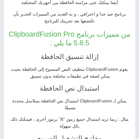
أيضا يمكنك حتى مزامنة الحافظة بين أجهزتك المختلفة
برنامج جيد جدا و احترافي ، و به العديد من المميزات الجدير بأن
تكتشفها بعد تجريبك للبرنامج
من مميزات برنامج ClipboardFusion Pro
5.8.5 ما يلي :
إزالة تنسيق الحافظة
يقوم ClipboardFusion بتنظيف النص المنسوخ إلى الحافظة بحيث
يمكن لصقه في تطبيقات مختلفة بدون تنسيق.
استبدال نص الحافظة
يمكن لـ ClipboardFusion استبدال نص الحافظة بسلاسل محددة
مسبقًا.
مثال : ربما تريد استبدال جميع رموز “&” برموز أخرى ، فيمكنك ذلك
بكل سهولة
مفاتيح التشغيل السريع