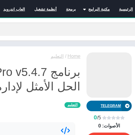
الرئيسية
مكتبة البرامج
برمجة
أنظمة تشغيل
العاب اندرويد
برامج الانترنت
برامج التصميم و المونتاج
برامج الصيانة
برامج الوسائط المتعددة
برامج تصفح الإنترنت
Home
/
التعليم
برامج مكتبية
برامج هواتف
مضادات الفيروسات
الحل الأمثل لإدار
التعليم
TELEGRAM
0
/5
الأصوات:
0