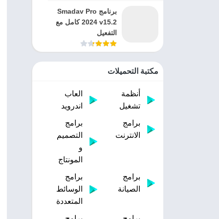
برنامج Smadav Pro
2024 v15.2 كامل مع
التفعيل
مكتبة التحميلات
أنظمة
العاب
تشغيل
اندرويد
برامج
برامج
الانترنت
التصميم
و
المونتاج
برامج
برامج
الصيانة
الوسائط
المتعددة
برامج
برامج