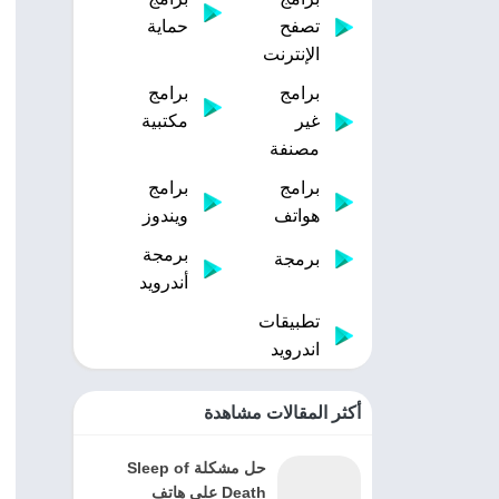
تصفح
حماية
الإنترنت
برامج
برامج
غير
مكتبية
مصنفة
برامج
برامج
هواتف
ويندوز
برمجة
برمجة
أندرويد
تطبيقات
اندرويد
أكثر المقالات مشاهدة
حل مشكلة Sleep of
Death على هاتف