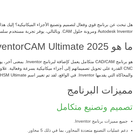
هل تبحث عن برنامج قوي وفعال لتصميم وتصنيع الأجزاء الميكانيكية؟ إليك هذا 
Autodesk Inventor ومرونة حلول CAM. وبالتالي، يوفر تجربة مستخدم سلسة وفعالة.
ما هو Autodesk InventorCAM Ultimate 2025؟
هو برنامج CAD/CAM متكامل ي
CNC القدرة على تحويل تصميماتهم إلى أجزاء ميكانيكية بسرعة وفعالية. علا
والمحاكاة التي يقدمها Inventor. في الواقع، لقد تم تغيير اسم Autodesk Inventor HSM Ultimate إلى InventorCAM.
مميزات البرنامج
تصميم وتصنيع متكامل
جميع مميزات برنامج Inventor.
دعم عمليات التصنيع متعددة المحاور، بما في ذلك 5 محاور.