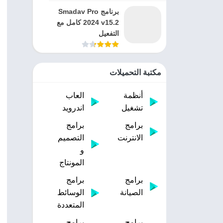
برنامج Smadav Pro
2024 v15.2 كامل مع
التفعيل
مكتبة التحميلات
أنظمة
العاب
تشغيل
اندرويد
برامج
برامج
الانترنت
التصميم
و
المونتاج
برامج
برامج
الصيانة
الوسائط
المتعددة
برامج
برامج