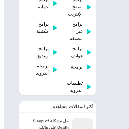
تصفح
حماية
الإنترنت
برامج
برامج
غير
مكتبية
مصنفة
برامج
برامج
هواتف
ويندوز
برمجة
برمجة
أندرويد
تطبيقات
اندرويد
أكثر المقالات مشاهدة
حل مشكلة Sleep of
Death على هاتف