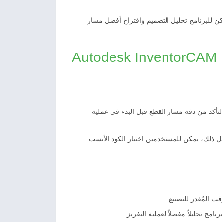
كن للبرنامج تحليل التصميم واقتراح أفضل مسار
ل مع برنامج Autodesk InventorCAM Ultimate
تأكد من دقة مسار القطع قبل البدء في عملية
تها مع بعضها البعض. بفضل ذلك، يمكن للمستخدمين اختيار الكود الأنسب
ت المُقدر للتصنيع.