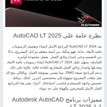
نظرة عامة على AutoCAD LT 2025
يعد AutoCAD LT 2024 البرنامج الأمثل لإنشاء وتفصيل الرسومات
ثنائية الأبعاد. بدايةً، فهو يمكّنك من أتمتة معظم مراحل المشروع، بدءًا
من التصميم وحتى إصدار وثائق العمل. بفضل مجموعة أوامره
الشاملة، يسهل عليك AutoCAD LT 2024 إنشاء رسومات ثنائية الأبعاد
وتعديلها وإصدار وثائق العمل للمشاريع بكفاءة عالية. علاوة على ذلك،
يدعم البرنامج صيغة DWG، مما يضمن موثوقية العمل، وبالتالي يتيح لك
نقل ملفات المشروع بسهولة إلى متخصصين آخرين. كذلك، يمكنك
تخصيص واجهة المستخدم لتناسب احتياجاتك. أخيرًا، يعتبر هذا البرنامج
الخيار الأمثل للمحترفين والهواة على حد سواء.
مميزات برنامج Autodesk AutoCAD
LT 2025.1.1