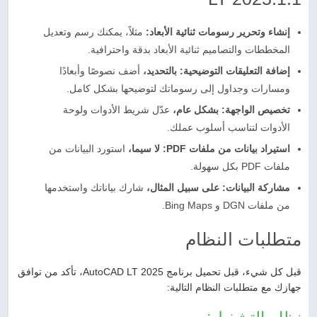
إنشاء وتحرير رسومات ثنائية الأبعاد:
مثلاً، يمكنك رسم وتعديل
المخططات والتصاميم ثنائية الأبعاد بدقة واحترافية.
إضافة التعليقات التوضيحية: بالتحديد،
أضف نصوصًا وأبعادًا
ومسارات وجداول إلى رسوماتك لتوضيحها بشكل كامل.
تخصيص الواجهة: بشكل عام،
عدّل شريط الأدوات ولوحة
الأدوات لتناسب أسلوب عملك.
استيراد بيانات من ملفات PDF: لا سيما،
استورد البيانات من
ملفات PDF بكل سهولة.
مشاركة البيانات: على سبيل المثال،
شارك بياناتك واستخدمها
من ملفات DGN و Bing Maps.
متطلبات النظام
قبل كل شيء، قبل تحميل برنامج AutoCAD LT 2025، تأكد من توافق
جهازك مع متطلبات النظام التالية: