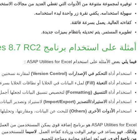
توفيره لمجموعة متنوعة من الأدوات التي تغطي العديد من مجالات الاستخد
سهولة استخدامه. يكفي نقرة زر واحدة لبدء استخدامه.
كفاءته العالية. يعمل بسرعة فائقة.
تطويره المستمر. يتم تحديثه بانتظام بميزات جديدة.
أمثلة على استخدام برنامج ASAP Utilities 8.7 RC2
فيما يلي
بعض الأمثلة على استخدام ASAP Utilities for Excel :
استخدام أداة
التحكم في الإصدارات (Version Control)
لمقارنة نسختين من م
استخدام أداة
التعبئة (Fill)
لملء البيانات في الخلايا أو نطاقات الخلايا بسرع
استخدام أداة
التنسيق (Formatting)
لتخصيص تنسيق البيانات لجعلها أجمل
استخدام أداة
الاستيراد/التصدير (Import/Export)
لاستيراد وتصدير البيانا
استخدام
الأدوات الأخرى (Others)
للبحث عن البيانات، ومقارنتها، وتحليلها
ASAP Utilities for Excel هو برنامج إضافة قوي يمكن المستخدمين من العمل مع جداول البيانات في Excel بشكل أسهل وأسرع.
ولذلك
، فهو يساعد في توفير الوقت وزيادة كفاءة العمل.
لاسيما
للمستخدمين ال
من ناحية أخرى
، فهو يُعد إضافة مجانية ومتاحة للجميع.