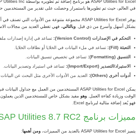
ASAP Utilities for Excel هو برنامج إضافة تم تطويره بواسطة ASAP Utilities Inc.
في العالم، حيث تم تطويرها باستمرار وحصلت على تقدير من المستخدمين حول
بشكل أسهل وأسرع من ذي قبل.
وبالتالي
، فهي تغطي العديد من مجالات الا
التحكم في الإصدارات (Version Control):
تساعد في إدارة إصدارات ملفات cel
التعبئة (Fill):
تساعد في ملء البيانات في الخلايا أو نطاقات الخلايا.
التنسيق (Formatting):
تساعد في تخصيص تنسيق البيانات.
الاستيراد/التصدير (Import/Export):
تساعد في استيراد وتصدير البيانات.
أدوات أخرى (Others):
العديد من الأدوات الأخرى مثل البحث عن البيانات، م
الوقت وزيادة كفاءة العمل.
وهو
مفيد بشكل خاص للمستخدمين الذين يعملون م
فهو يُعد إضافة مثالية لبرنامج Excel.
مميزات برنامج ASAP Utilities 8.7 RC2
يتميز ASAP Utilities for Excel بالعديد من المميزات،
ومن أهمها
: