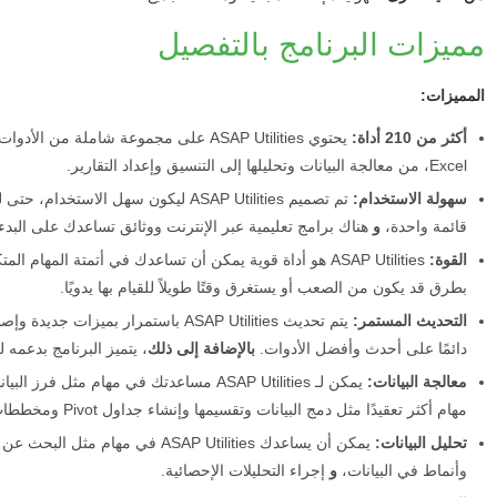
مميزات البرنامج بالتفصيل
المميزات:
أكثر من 210 أداة:
يحتوي ASAP Utilities على مجموعة شاملة
Excel، من معالجة البيانات وتحليلها إلى التنسيق وإعداد التقارير.
سهولة الاستخدام:
تم تصميم ASAP Utilities ليكون سهل الا
قائمة واحدة،
و
هناك برامج تعليمية عبر الإنترنت ووثائق تساعدك على البدء.
القوة:
ASAP Utilities هو أداة قوية يمكن أن تساعدك في أتمتة المها
بطرق قد يكون من الصعب أو يستغرق وقتًا طويلاً للقيام بها يدويًا.
التحديث المستمر:
يتم تحديث ASAP Utilities باستمرار بميزات جديدة وإصلاحات للأخطاء.
دائمًا على أحدث وأفضل الأدوات.
بالإضافة إلى ذلك
، يتميز البرنامج بدعمه ل
معالجة البيانات:
يمكن لـ ASAP Utilities مساعدتك في مهام مثل فرز البيانات وفلترتها وتلخيصها.
مهام أكثر تعقيدًا مثل دمج البيانات وتقسيمها وإنشاء جداول Pivot ومخططات بيانية.
تحليل البيانات:
يمكن أن يساعدك ASAP Utilities في مه
وأنماط في البيانات،
و
إجراء التحليلات الإحصائية.