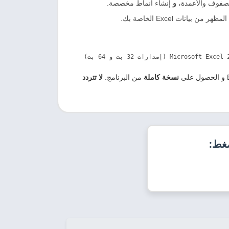
و
إنشاء أنماط مخصصة.
(إصدارات 32 بت و 64 بت)  
نسخة كاملة
من البرنامج.
لا تتردد
ضغط: