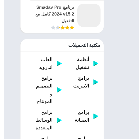
برنامج Smadav Pro
2024 v15.2 كامل مع
التفعيل
مكتبة التحميلات
أنظمة
العاب
تشغيل
اندرويد
برامج
برامج
الانترنت
التصميم
و
المونتاج
برامج
برامج
الصيانة
الوسائط
المتعددة
برامج
برامج