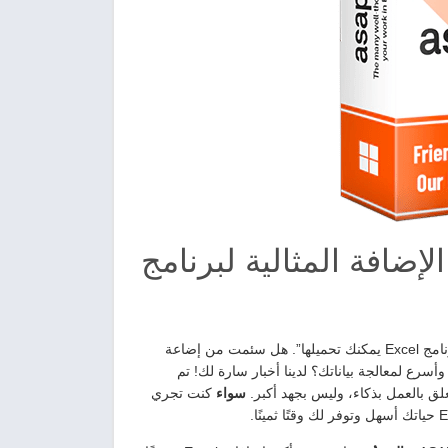
ل ASAP Utilities 8.7 RC2 | الإضافة المثالية لبرنامج
– وفّر وقتك في Excel مع ASAP Utilities “أفضل إضافة لبرنامج Excel يمكنك تحميلها”. هل سئمت من إضاعة
هناك طريقة أسهل وأسرع لمعالجة بياناتك؟ لدينا أخبار سارة لك! تم
سواء
كنت تجري