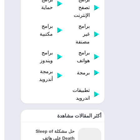
تصفح
حماية
الإنترنت
برامج
برامج
غير
مكتبية
مصنفة
برامج
برامج
هواتف
ويندوز
برمجة
برمجة
أندرويد
تطبيقات
اندرويد
أكثر المقالات مشاهدة
حل مشكلة Sleep of
Death على هاتف