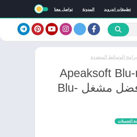
تطبيقات اندرويد
المدونة
تواصل معنا
برامج الوسائط المتعددة
 برنامج Apeaksoft Blu-ray
Player 1.1.52: أفضل مشغل Blu-
بة التحميلات