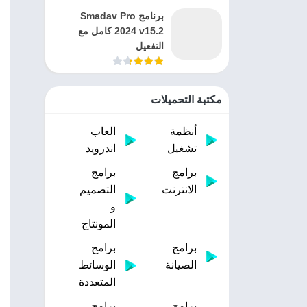
برنامج Smadav Pro
2024 v15.2 كامل مع
التفعيل
مكتبة التحميلات
أنظمة
العاب
تشغيل
اندرويد
برامج
برامج
الانترنت
التصميم
و
المونتاج
برامج
برامج
الصيانة
الوسائط
المتعددة
برامج
برامج