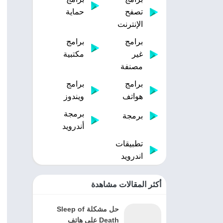
تصفح
حماية
الإنترنت
برامج
برامج
غير
مكتبية
مصنفة
برامج
برامج
هواتف
ويندوز
برمجة
برمجة
أندرويد
تطبيقات
اندرويد
أكثر المقالات مشاهدة
حل مشكلة Sleep of
Death على هاتف