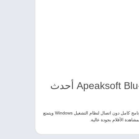
تحميل برنامج Apeaksoft Blu-ray Player 1.1.52 أحدث
انقر على الزر أدناه لتحميل برنامج Apeaksoft Blu-ray Player 1.1.52. إنه برنامج كامل دون اتصال لنظام التشغيل Windows ويتمتع