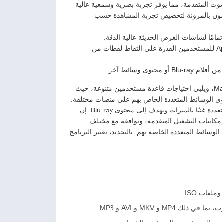
تقنيات فك ترميز الفيديو والصوت المتقدمة، مما يوفر تجربة بصرية وسمعية عالية
دمون بالمرونة لتخصيص تجربة المشاهدة حسب
وإضافةً إلى إمكانيات التشغيل، يوفر برنامج Apeaksoft Blu-ray Player 1.1.52 للمستخدمين القدرة على التقاط لقطات من
ى وسائط آخر.
لذلك، لقد تم تصميم البرنامج ليكون متوافقًا مع أنظمة التشغيل Windows و Mac، ويلبي احتياجات قاعدة مستخدمين متنوعة، حيث
حتوى الوسائط المتعددة الخاص بهم على منصات مختلفة.
في النهاية، يمثل برنامج Apeaksoft Blu-ray Player 1.1.52 مشغل وسائط متعددة غنيًا بالميزات ويهدف إلى محتوى Blu-ray. إن
كانيات التشغيل المتقدمة، وتوافقه مع مختلف
وسائط المتعددة الخاصة بهم. بالتحديد، يعتبر البرنامج
و MKV و AVI و MP3.