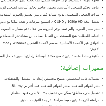
واجهة سهلة الاستخدام: يوفر سهولة التنقل، مما يجعله سهل الوصول لكل م
عناصر تحكم التشغيل الأساسية: يتضمن عناصر تحكم أساسية لتشغيل الوسائط و
ميزات التشغيل المتقدمة: يدمج تقنيات فك ترميز الفيديو والصوت المتقدمة 
تشغيل بدقة 1080p HD و 4K UHD: استمتع بمرئيات واضحة تمامًا مع دعم تشغيل 1080p HD و 4K UHD.
دعم مسار الصوت والترجمة: يوفر المرونة من خلال دعم مسارات الصوت وا
التقاط اللقطات: يتيح للمستخدمين التقاط لقطات من مشاهدهم المفضلة و
التوا
الأجهزة.
مكتبة وسائط متعددة: يتيح تصفح مكتبة الوسائط وإدارتها بسهولة داخل الم
مميزات إضافية:
تفضيلات قابلة للتخصيص: يسمح بتخصيص إعدادات التشغيل والتفضيلات.
دعم القوائم التفاعلية: يدعم القوائم التفاعلية على أقراص Blu-ray.
تشغيل بدون مناطق: يمكّن من تشغيل Blu-ray بدون قيود المناطق.
مزامنة الترجمة: يتيح ضبط مزامنة الترجمة للتوقيت الدقيق.