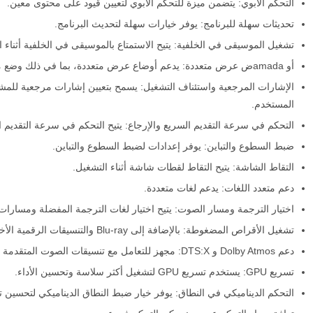
التحكم الأبوي: يتضمن ميزة للتحكم الأبوي لتعيين قيود على محتوى معين.
تحديثات سهلة للبرنامج: يوفر خيارات سهلة لتحديث البرنامج.
تشغيل الموسيقى في الخلفية: يتيح الاستمتاع بالموسيقى في الخلفية أثناء ا
أو amadaض عرض متعددة: يدعم أوضاع عرض متعددة، بما في ذلك وضع ملء الشاشة ووضع النافذة.
الإشارات المرجعية واستئناف التشغيل: يسمح بتعيين إشارات مرجعية للم
المستخدم.
التحكم في سرعة التقديم السريع والإرجاع: يتيح التحكم في سرعة التقديم ا
ضبط السطوع والتباين: يوفر إعدادات لضبط السطوع والتباين.
التقاط الشاشة: يتيح التقاط لقطات شاشة أثناء التشغيل.
دعم متعدد اللغات: يدعم لغات متعددة.
اختيار الترجمة ومسار الصوت: يتيح اختيار لغات الترجمة المفضلة ومسارا
تشغيل الأقراص المضغوطة: بالإضافة إلى Blu-ray والتنسيقات الرقمية الأخرى، يدعم تشغيل الأقراص المضغوطة التقليدية.
دعم Dolby Atmos و DTS:X: مجهز للتعامل مع تنسيقات الصوت المتقدمة مثل Dolby Atmos و DTS:X.
تسريع GPU: يستخدم تسريع GPU لتشغيل أكثر سلاسة وتحسين الأداء.
التحكم الديناميكي في النطاق: يوفر خيار ضبط النطاق الديناميكي لتحسين