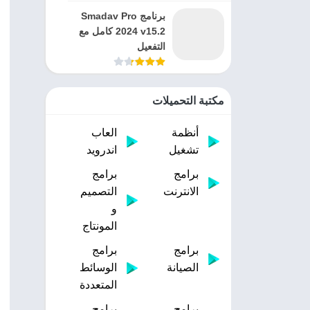
برنامج Smadav Pro
2024 v15.2 كامل مع
التفعيل
مكتبة التحميلات
أنظمة
العاب
تشغيل
اندرويد
برامج
برامج
الانترنت
التصميم
و
المونتاج
برامج
برامج
الصيانة
الوسائط
المتعددة
برامج
برامج