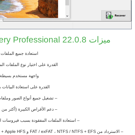
ميزات Active File Recovery Professional 22.0.8 :
استعادة جميع الملفات
القدرة على اختيار نوع الملفات المع
واجهة مستخدم بسيطة
القدرة على استعادة البيانات
– تشغيل جميع أنواع الصور وملفا
– دعم الأقراص الكبيرة (أكثر من 2 تيرابايت)
– استعادة الملفات المفقودة بسبب فيروسات الن
– الاسترداد من FAT / exFAT ، NTFS / NTFS + EFS و Apple HFS + و Unix UFS و Linux Ext2 / Ext3 / Ext4 / BtrFS