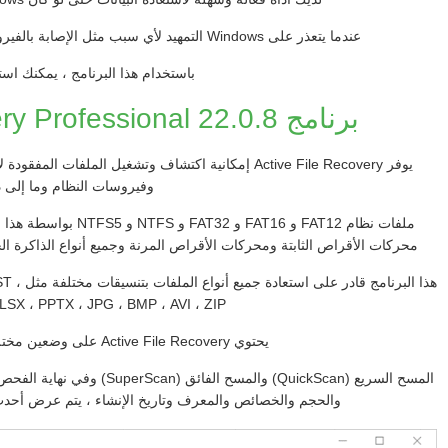
عندما يتعذر على Windows التمهيد لأي سبب مثل الإصابة بالفيروسات وفقدان ملفات النظام وما إلى ذلك
باستخدام هذا البرنامج ، يمكنك استر
برنامج Active File Recovery Professional 22.0.8
يوفر Active File Recovery إمكانية اكتشاف وتشغيل الم
وفيروسات النظام وما إلى ذ
ملفات نظام FAT12 و AT16
محركات الأقراص الثابتة ومحركات الأقراص المرنة وجميع أنواع الذاكرة الخارجية مثل م
هذا البر
X ، XLSX ، PPTX ، JPG ، BMP ، AVI ، ZIP
يحتوي Active File Recovery على وضعين مختلفين للمسح بما في ذلك:
المسح السريع (QuickScan) والمس
والحجم والخصائص والمعرف وتاريخ الإنشاء ، يتم عرض أحد