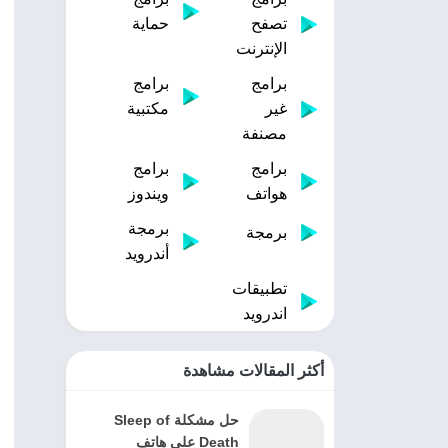
تصفح
حماية
الإنترنت
برامج
برامج
غير
مكتبية
مصنفة
برامج
برامج
هواتف
ويندوز
برمجة
برمجة
أندرويد
تطبيقات
اندرويد
أكثر المقالات مشاهدة
حل مشكلة Sleep of
Death على هاتف