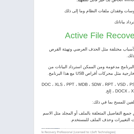
داد بياناتك
لفات المفقودة لأسباب مختلفة مثل الحذف العرضي وتهيئة القرص
لك.
F و FAT32 و NTFS و NTFS5 بواسطة هذا البرنامج مدعومة ومن الممكن استرداد البيانات من
حركات أقراص USB مع هذا البرنامج.
نامج قادر على استعادة جميع أنواع الملفات بتنسيقات مختلفة مثل DOC ، XLS ، PPT ، MDB ، SDW ، RPT ، VSD ، PST ،
DOC ، إلخ.
ح الفائق (SuperScan) وفي نهاية الفحص جميع التفاصيل المتعلقة بالملف أو المجلد مثل الاسم
ث التغييرات وحذف الملف للمستخدم.