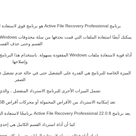
برنامج Active File Recovery Professional هو برنامج قوي لاستعادة البيانات التي تم حذفها أو فقدها عن طريق الخطأ
القسم وحتى حذف القسم
أداة قوية لاستعادة ملفات Windows المفقودة بسهولة. باس
وإصلاحها.
الصفر.
تشمل الميزات الأخرى للبرنامج الاسترداد المنفصل ، والذ
تعد إمكانية الاسترداد من الأقراص المحمولة أو محركات أقراص USB المحمولة إحدى الميزات الأخرى للبرنامج.
يعد برنامج Active File Recovery Professional 22.0.8 برنامجًا لاستعادة البيانات التي تم حذفها وتهيئتها ومشاهدتها بواسطة USB
كما أن أداة استرداد القسم الكامل هي إحدى 
لديك أداة فعالة وسهلة لاستعادة البيانات حتى لو كان Windows الخاص بك غير قابل للتمهيد.