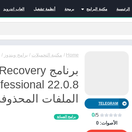
الرئيسية
مكتبة البرامج
برمجة
أنظمة تشغيل
العاب اندرويد
برامج الانترنت
برامج التصميم و المونتاج
برامج الصيانة
برامج الوسائط المتعددة
برامج تصفح الإنترنت
Home
/
مكتبة التحميلات
/
برامج ويندوز
/
برامج مكتبية
برنامج covery
برامج هواتف
مضادات الفيروسات
الملفات المحذوفة
TELEGRAM
0
/5
برامج الصيانة
الأصوات:
0