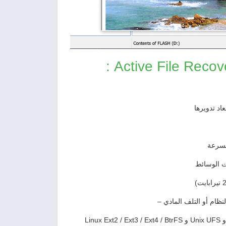
اد تدويرها
 بسرعة
ت الوسائط
ظام أو التلف المادي –