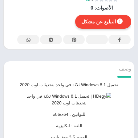
الأصوات:
0
التبليغ عن مشكل
وصف
تحميل Windows 8.1 ثلاثة في واحد بتحديثات اوت 2020
للنواتين : x86/x64
اللغة : انكليزية
الحجم 3.5 جيغا بايت