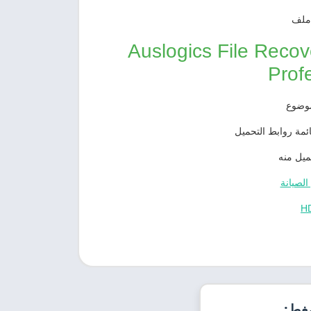
 ملف
ير يمكنك تحميل برنامج Auslogics File Recovery
Prof
موضوع
مة روابط التحميل
ميل منه
الصيانة
H
ضغط: