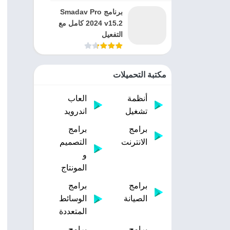
برنامج Smadav Pro
2024 v15.2 كامل مع
التفعيل
مكتبة التحميلات
أنظمة
العاب
تشغيل
اندرويد
برامج
برامج
الانترنت
التصميم
و
المونتاج
برامج
برامج
الصيانة
الوسائط
المتعددة
برامج
برامج