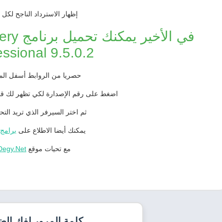
إظهار الاسترداد الناجح لكل
في الأخ
essional 9.5.0.2
حصريا من الروابط أسفل ال
اضغط على رقم الإصدارة لكي تظهر لك قائ
ثم اختر السيرفر الذي تريد التح
يمكنك أيضا الاطلاع على
برامج 
مع تحيات موقع
Degy.Net
كلمة المرور لفك ال