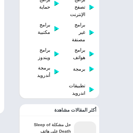
تصفح
حماية
الإنترنت
برامج
برامج
غير
مكتبية
مصنفة
برامج
برامج
هواتف
ويندوز
برمجة
برمجة
أندرويد
تطبيقات
اندرويد
أكثر المقالات مشاهدة
حل مشكلة Sleep of
Death على هاتف