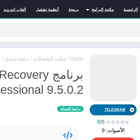
الرئيسية
مكتبة البرامج
برمجة
أنظمة تشغيل
العاب اندرويد
برامج الانترنت
برامج التصميم و المونتاج
برامج الصيانة
برامج الوسائط المتعددة
برامج تصفح الإنترنت
Home
/
مكتبة التحميلات
/
برامج ويندوز
/
برامج مكتبية
برنامج overy
برامج هواتف
مضادات الفيروسات
essional 9.5.0.2
برامج الصيانة
TELEGRAM
0
/5
الأصوات:
0