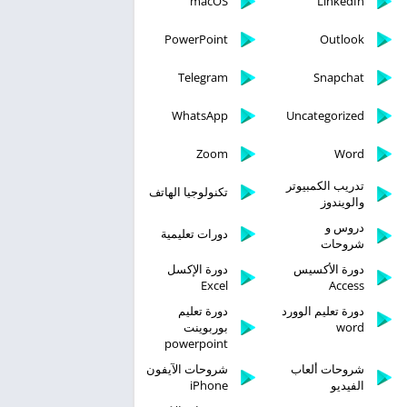
macOS
LinkedIn
PowerPoint
Outlook
Telegram
Snapchat
WhatsApp
Uncategorized
Zoom
Word
تدريب الكمبيوتر
تكنولوجيا الهاتف
والويندوز
دروس و
دورات تعليمية
شروحات
دورة الأكسيس
دورة الإكسل
Excel
Access
دورة تعليم الوورد
دورة تعليم
word
بوربوينت
powerpoint
شروحات ألعاب
شروحات الآيفون
الفيديو
iPhone