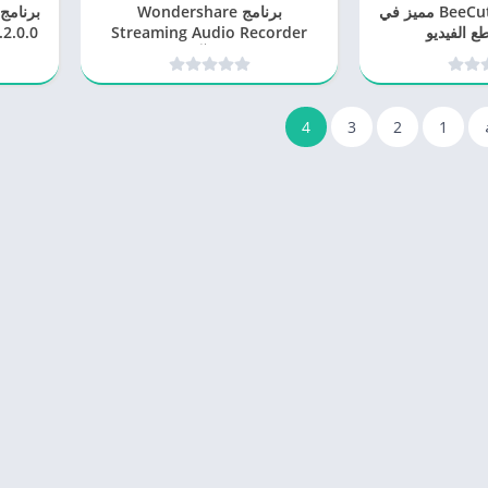
برنامج BeeCut 1.6.5.30 مميز في
برنامج Wondershare
ع الفيديو
Streaming Audio Recorder
v2.3.12.2 بآخر إصدار
ب
4
3
2
1