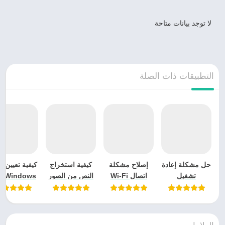
لا توجد بيانات متاحة
التطبيقات ذات الصلة
حل مشكلة إعادة
إصلاح مشكلة
كيفية استخراج
كيفية تعيين 
تشغيل
اتصال Wi-Fi
النص من الصور
dows
Windows بدلا
بدون إنترنت على
باستخدام
Google
من إيقاف
Windows
Snipping Tool
Search
التشغيل (2024)
على Windows
Chrome