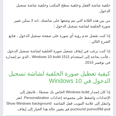
خلفية شاشة القفل وخلفية سطح المكتب وخلفية شاشة تسجيل
الدخول.
من بين هذه الثلاثة التي يتم وضعها على شاشتك ،انه لا يمكن تغيير
صورة الخلفية لشاشة تسجيل الدخول ؛
إذا كنت تفضل عدم رؤية أي صورة على صفحة تسجيل الدخول ، فتابع
الشرح التالي :
إذا كنت ترغب في إيقاف تشغيل صورة الخلفية لشاشة تسجيل الدخول
، فأنت بحاجة إلى استخدام Windows 10 build 1511 ، الذي تم إصداره
في نوفمبر 2015.
كيفية تعطيل صورة الخلفية لشاشة تسجيل
الدخول في Windows 10
إذا كان إصدار Windows build الخاص بك صحيحًا ، فانتقل إلى
الإعدادات واضغط على مجموعة إعدادات Personalization. انقر
وانتقل إلى علامة التبويب قفل الشاشة Show Windows background
puctound puirou99d puit قم بتغيير حالة هذا الخيار إلى إيقاف.