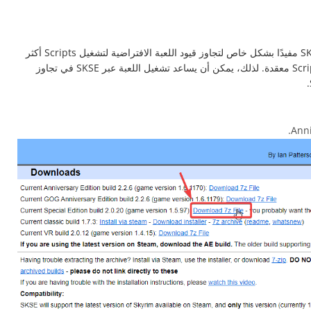
يوفر Skyrim Script Extender (SKSE) بيئة أكثر استقرارًا لتشغيل Skyrim مع الـ Mods. يُعد SKSE مفيدًا بشكل خاص لتجاوز قيود اللعبة الافتراضية لتشغيل Scripts أكثر
تعقيدًا. يساعد هذا في التخلص من الأخطاء أو المشكلات التي تسببها الـ Mods التي تعتمد على Scripts معقدة. لذلك، يمكن أن يساعد تشغيل اللعبة عبر SKSE في تجاوز