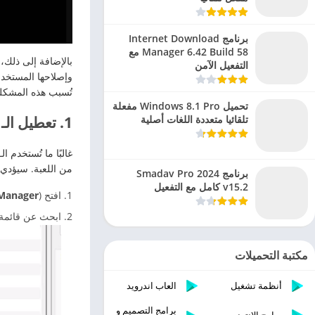
برنامج Internet Download
Manager 6.42 Build 58 مع
بالإضافة إلى ذلك،
التفعيل الآمن
تُسبب هذه المشكل
تحميل Windows 8.1 Pro مفعلة
تلقائيا متعددة اللغات أصلية
1. تعطيل الـ Mods
من اللعبة. سيؤدي تعطيل الـ Mods إلى إعادة اللعبة إلى حالتها الافتراضية والسماح لها بالعمل 
برنامج Smadav Pro 2024
v15.2 كامل مع التفعيل
افتح
).
Manager
ابحث عن قائمة الـ Mods المثبتة. ثم، قم بإلغاء تحديد جميع الـ ods
مكتبة التحميلات
أنظمة تشغيل
العاب اندرويد
برامج التصميم و