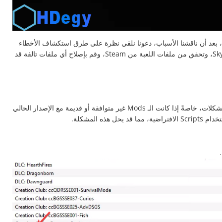
ن، بعد أن ناقشنا الأسباب، دعونا نلقي نظرة على طرق استكشاف الأخطاء
وإصلاحها المستخدمة في المنتديات العامة. قبل ذلك، تأكد من حصولك على أحدث إصدار من Skyrim، وتحقق من ملفات اللعبة من Steam، وقم بإصلاح أي ملفات تالفة قد
غالبًا ما تُستخدم الـ Mods لإضافة Scripts أو تعديل اللعبة، مما قد يؤدي إلى حدوث تعارضات أو مشكلات، خاصةً إذا كانت الـ Mods غير متوافقة أو قديمة مع الإصدار الحالي
.