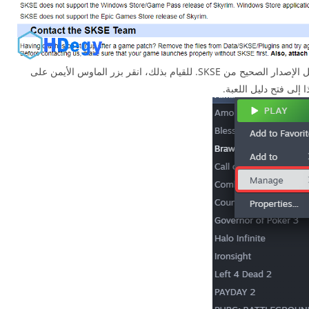
إذا لم تقم بتحديث Skyrim من Steam، فأنت بحاجة إلى التحقق من الإصدار المثبت لديك لتنزيل الإصدار الصحيح من SKSE. للقيام بذلك، انقر بزر الماوس الأيمن على
 إلى فتح دليل اللعبة.