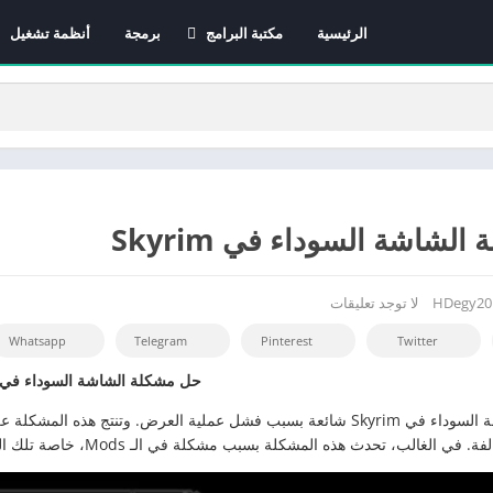
الرئيسية
مكتبة البرامج
برمجة
أنظمة تشغيل
برامج الانترنت
برامج التصميم و المونتاج
برامج الصيانة
برامج الوسائط المتعددة
برامج تصفح الإنترنت
لشاشة السوداء في Skyrim
برامج مكتبية
برامج هواتف
مضادات الفيروسات
HDegy20
لا توجد تعليقات
Whatsapp
Telegram
Pinterest
Twitter
حل مشكلة الشاشة السوداء في Skyrim
ب، تحدث هذه المشكلة بسبب مشكلة في الـ Mods، خاصة تلك التي تُغير من بدء تشغيل اللعبة أو تُضيف Scripts جديدة.