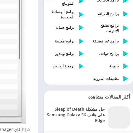
برامج الانترنت
المونتاج
برامج الوسائط
برامج الصيانة
المتعددة
برامج تصفح
برامج حماية
الإنترنت
برامج غير مصنفة
برامج مكتبية
برامج هواتف
برامج ويندوز
برمجة
برمجة أندرويد
تطبيقات اندرويد
أكثر المقالات مشاهدة
حل مشكلة Sleep of Death
على هاتف Samsung Galaxy S6
Edge
إذا كان Mod Manager لديك يوفر خيارًا لاستعادة ملفات اللعبة الأصلية، فما عليك سوى استخدام هذا الخيار.