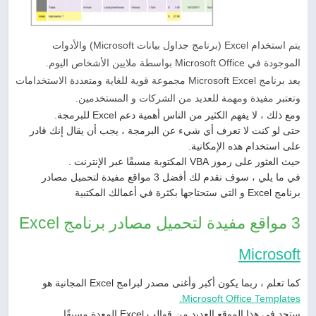
يتم استخدام Excel (برنامج جداول بيانات Microsoft) والأدوات
الموجودة في Microsoft Office بواسطة ملايين الأشخاص اليوم.
يعد برنامج Microsoft Excel مجموعة قوية للغاية ومتعددة الاستخدامات
وتعتبر مفيدة ومهمة للعديد من الشركات و المستخدمين.
ومع ذلك ، لا يفهم الكثير من الناس أهمية دعم Excel للبرمجة.
حتى لو كنت لا تعرف أي شيء عن البرمجة ، يجب أن يقال إنك قادر
على استخدام هذه الإمكانية.
حيث العثور على رموز VBA المكتوبة مسبقًا عبر الإنترنت .
في ما يلي ، سوف نقدم لك أفضل 3 مواقع مفيدة لتحميل مصادر
برنامج Excel و التي ستحتاجها بكثرة في أعمالك المكتبية
3 مواقع مفيدة لتحميل مصادر برنامج Excel
Microsoft
كما تعلم ، ربما يكون أكبر وأغنى مصدر لبرامج Excel المجانية هو
Microsoft Office Templates.
ستجد في هذا الموقع العديد من قوالب Excel المعدة مسبقًا.