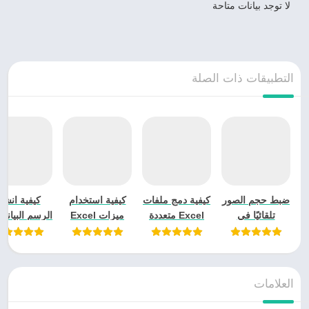
لا توجد بيانات متاحة
التطبيقات ذات الصلة
ضبط حجم الصور
كيفية دمج ملفات
كيفية استخدام
كيفية انشا
تلقائيًا في
Excel متعددة
ميزات Excel
الرسم البياني
مشاريع
معًا؟
في Word؟
Excel؟
PowerPoint
العلامات