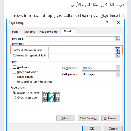
في مثالنا نكرر صفًا للمرة الأولى.
3. اضغط فوق الزر collapse Dialog بجوار rows to repeat at top .