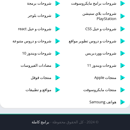
شروحات برامج مايكروسوفت
شروحات برمجة
شروحات بلاي ستيشن
شروحات بلوجر
PlayStation
شروحات و حيل CSS
شروحات و حيل react
شروحات و دروس تطوير مواقع
شروحات و دروس متنوعة
شروحات ووردبريس
شروحات ويندوز 10
شروحات ويندوز 11
مضادات الفيروسات
منتجات Apple
منتجات قوقل
منتجات مايكروسوفت
مواقع و تطبيقات
هواتف Samsung
© 2024 - كل الحقوق محفوظة -
برامج كاملة