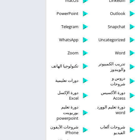
macOS
LinkedIn
PowerPoint
Outlook
Telegram
Snapchat
WhatsApp
Uncategorized
Zoom
Word
تدريب الكمبيوتر
تكنولوجيا الهاتف
والويندوز
دروس و
دورات تعليمية
شروحات
دورة الأكسيس
دورة الإكسل
Excel
Access
دورة تعليم الوورد
دورة تعليم
word
بوربوينت
powerpoint
شروحات ألعاب
شروحات الآيفون
الفيديو
iPhone