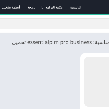
الرئيسية
مكتبة البرامج
برمجة
أنظمة تشغيل
برامج الانترنت
برامج التصميم و المونتاج
برامج الصيانة
برامج الوسائط المتعددة
essentialpim  تحميل
برامج تصفح الإنترنت
برامج مكتبية
برامج هواتف
مضادات الفيروسات