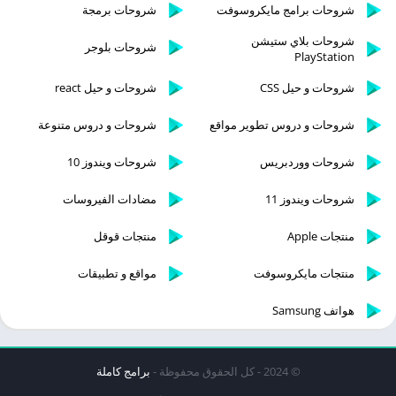
شروحات برامج مايكروسوفت
شروحات برمجة
شروحات بلاي ستيشن
شروحات بلوجر
PlayStation
شروحات و حيل CSS
شروحات و حيل react
شروحات و دروس تطوير مواقع
شروحات و دروس متنوعة
شروحات ووردبريس
شروحات ويندوز 10
شروحات ويندوز 11
مضادات الفيروسات
منتجات Apple
منتجات قوقل
منتجات مايكروسوفت
مواقع و تطبيقات
هواتف Samsung
© 2024 - كل الحقوق محفوظة -
برامج كاملة