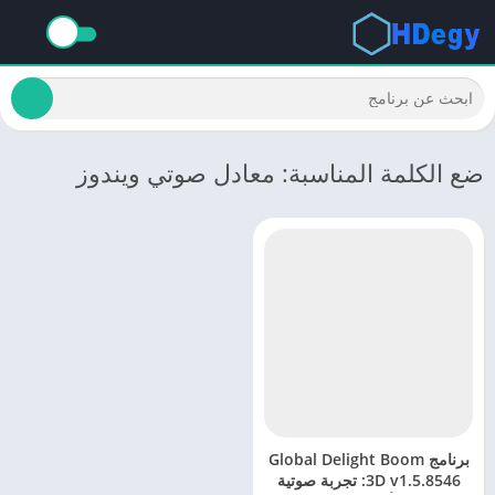
ضع الكلمة المناسبة: معادل صوتي ويندوز
برنامج Global Delight Boom
3D v1.5.8546: تجربة صوتية