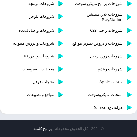
شروحات برامج مايكروسوفت
شروحات برمجة
شروحات بلاي ستيشن
شروحات بلوجر
PlayStation
شروحات و حيل CSS
شروحات و حيل react
شروحات و دروس تطوير مواقع
شروحات و دروس متنوعة
شروحات ووردبريس
شروحات ويندوز 10
شروحات ويندوز 11
مضادات الفيروسات
منتجات Apple
منتجات قوقل
منتجات مايكروسوفت
مواقع و تطبيقات
هواتف Samsung
© 2024 - كل الحقوق محفوظة -
برامج كاملة