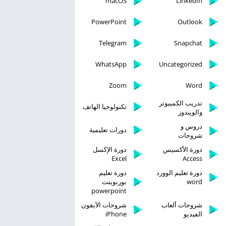
macOS
LinkedIn
PowerPoint
Outlook
Telegram
Snapchat
WhatsApp
Uncategorized
Zoom
Word
تدريب الكمبيوتر
تكنولوجيا الهاتف
والويندوز
دروس و
دورات تعليمية
شروحات
دورة الأكسيس
دورة الإكسل
Excel
Access
دورة تعليم الوورد
دورة تعليم
word
بوربوينت
powerpoint
شروحات ألعاب
شروحات الآيفون
الفيديو
iPhone