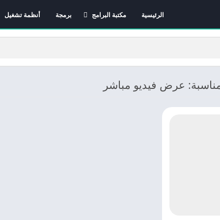
الرئيسية
مكتبة البرامج
برمجة
أنظمة تشغيل
برامج الانترنت
برامج التصميم و المونتاج
برامج الصيانة
برامج الوسائط المتعددة
مناسبة: عرض فيديو مباشر
برامج تصفح الإنترنت
برامج مكتبية
برامج هواتف
مضادات الفيروسات