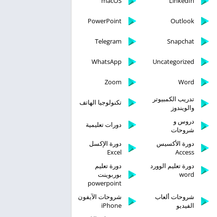
macOS
LinkedIn
PowerPoint
Outlook
Telegram
Snapchat
WhatsApp
Uncategorized
Zoom
Word
تدريب الكمبيوتر
تكنولوجيا الهاتف
والويندوز
دروس و
دورات تعليمية
شروحات
دورة الأكسيس
دورة الإكسل
Excel
Access
دورة تعليم الوورد
دورة تعليم
word
بوربوينت
powerpoint
شروحات ألعاب
شروحات الآيفون
الفيديو
iPhone