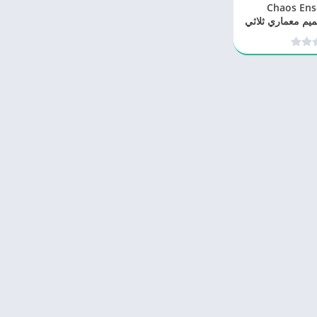
 Chaos Enscape
4 – لتصميم معماري ثلاثي
احترافي