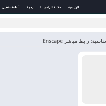
الرئيسية
مكتبة البرامج
برمجة
أنظمة تشغيل
برامج الانترنت
برامج التصميم و المونتاج
برامج الصيانة
برامج الوسائط المتعددة
سبة: رابط مباشر Enscape
برامج تصفح الإنترنت
برامج مكتبية
برامج هواتف
مضادات الفيروسات