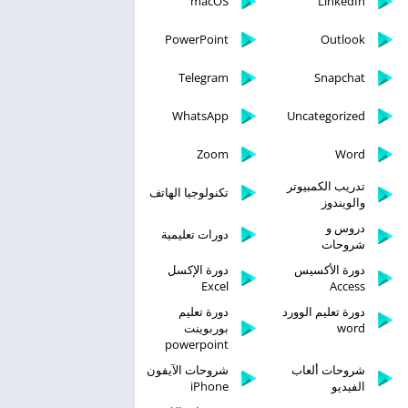
macOS
LinkedIn
PowerPoint
Outlook
Telegram
Snapchat
WhatsApp
Uncategorized
Zoom
Word
تدريب الكمبيوتر
تكنولوجيا الهاتف
والويندوز
دروس و
دورات تعليمية
شروحات
دورة الأكسيس
دورة الإكسل
Excel
Access
دورة تعليم الوورد
دورة تعليم
word
بوربوينت
powerpoint
شروحات ألعاب
شروحات الآيفون
الفيديو
iPhone