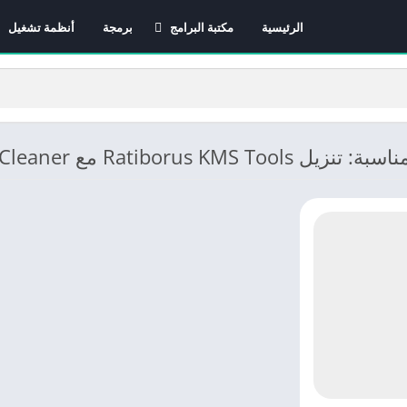
الرئيسية
مكتبة البرامج
برمجة
أنظمة تشغيل
برامج الانترنت
برامج التصميم و المونتاج
برامج الصيانة
برامج الوسائط المتعددة
Ratiborus KMS To مع KMSCleaner
برامج تصفح الإنترنت
برامج مكتبية
برامج هواتف
مضادات الفيروسات