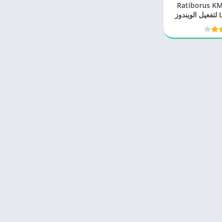
Ratiborus KMS To
Lite 30.12.2024 لتفعيل الويندوز
وفيس