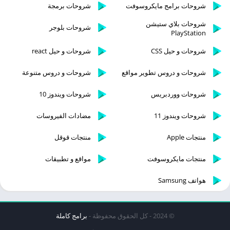
شروحات برامج مايكروسوفت
شروحات برمجة
شروحات بلاي ستيشن
شروحات بلوجر
PlayStation
شروحات و حيل CSS
شروحات و حيل react
شروحات و دروس تطوير مواقع
شروحات و دروس متنوعة
شروحات ووردبريس
شروحات ويندوز 10
شروحات ويندوز 11
مضادات الفيروسات
منتجات Apple
منتجات قوقل
منتجات مايكروسوفت
مواقع و تطبيقات
هواتف Samsung
© 2024 - كل الحقوق محفوظة -
برامج كاملة