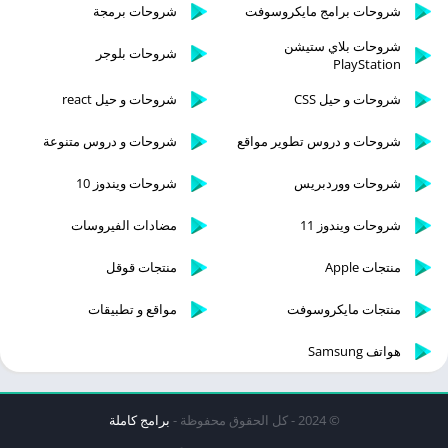
شروحات برامج مايكروسوفت
شروحات برمجة
شروحات بلاي ستيشن
شروحات بلوجر
PlayStation
شروحات و حيل CSS
شروحات و حيل react
شروحات و دروس تطوير مواقع
شروحات و دروس متنوعة
شروحات ووردبريس
شروحات ويندوز 10
شروحات ويندوز 11
مضادات الفيروسات
منتجات Apple
منتجات قوقل
منتجات مايكروسوفت
مواقع و تطبيقات
هواتف Samsung
© 2024 - كل الحقوق محفوظة -
برامج كاملة