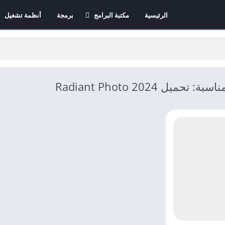
الرئيسية
مكتبة البرامج
برمجة
أنظمة تشغيل
برامج الانترنت
برامج التصميم و المونتاج
برامج الصيانة
برامج الوسائط المتعددة
حميل Radiant Photo 2024
برامج تصفح الإنترنت
برامج مكتبية
برامج هواتف
مضادات الفيروسات