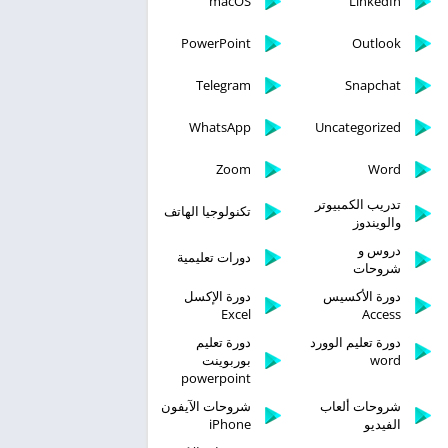
macOS
LinkedIn
PowerPoint
Outlook
Telegram
Snapchat
WhatsApp
Uncategorized
Zoom
Word
تدريب الكمبيوتر
تكنولوجيا الهاتف
والويندوز
دروس و
دورات تعليمية
شروحات
دورة الأكسيس
دورة الإكسل
Excel
Access
دورة تعليم الوورد
دورة تعليم
word
بوربوينت
powerpoint
شروحات ألعاب
شروحات الآيفون
الفيديو
iPhone