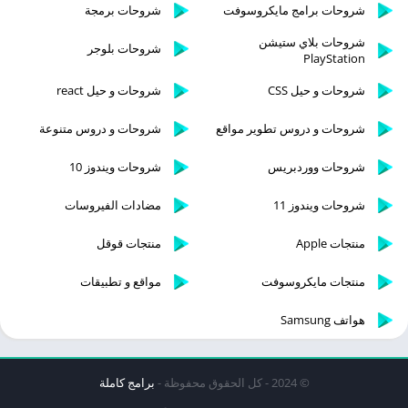
شروحات برامج مايكروسوفت
شروحات برمجة
شروحات بلاي ستيشن
شروحات بلوجر
PlayStation
شروحات و حيل CSS
شروحات و حيل react
شروحات و دروس تطوير مواقع
شروحات و دروس متنوعة
شروحات ووردبريس
شروحات ويندوز 10
شروحات ويندوز 11
مضادات الفيروسات
منتجات Apple
منتجات قوقل
منتجات مايكروسوفت
مواقع و تطبيقات
هواتف Samsung
© 2024 - كل الحقوق محفوظة -
برامج كاملة