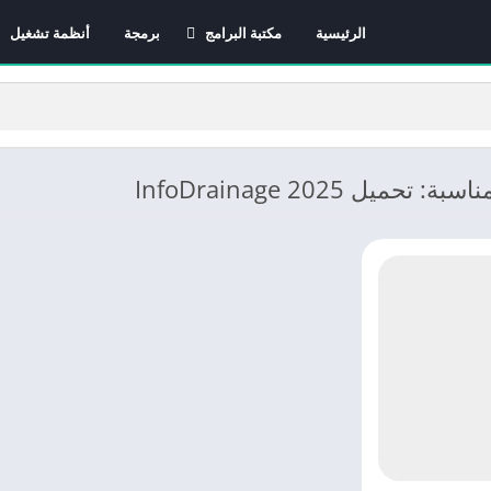
الرئيسية
مكتبة البرامج
برمجة
أنظمة تشغيل
برامج الانترنت
برامج التصميم و المونتاج
برامج الصيانة
برامج الوسائط المتعددة
حميل InfoDrainage 2025
برامج تصفح الإنترنت
برامج مكتبية
برامج هواتف
مضادات الفيروسات