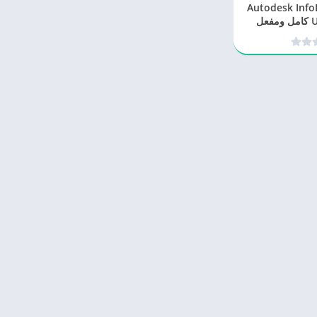
Autodesk InfoDrai
عل