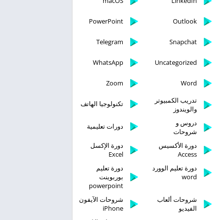
macOS
LinkedIn
PowerPoint
Outlook
Telegram
Snapchat
WhatsApp
Uncategorized
Zoom
Word
تدريب الكمبيوتر
تكنولوجيا الهاتف
والويندوز
دروس و
دورات تعليمية
شروحات
دورة الأكسيس
دورة الإكسل
Excel
Access
دورة تعليم الوورد
دورة تعليم
word
بوربوينت
powerpoint
شروحات ألعاب
شروحات الآيفون
الفيديو
iPhone